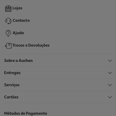
Vidro Temperado Qilive 2.5d Iphone 16 Plus/15 Plus
Lojas
4.99 €/un
Contacto
4,99 €
Ajuda
Trocas e Devoluções
Sobre a Auchan
Entregas
Serviços
5.0
(1)
Cartões
Vidro Temperado Qilive 600168418 Samsung A35/a55 5g
2.99 €/un
Métodos de Pagamento