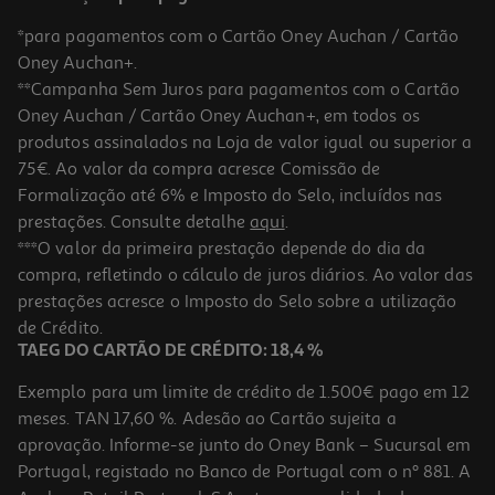
*para pagamentos com o Cartão Oney Auchan / Cartão
Oney Auchan+.
**Campanha Sem Juros para pagamentos com o Cartão
Oney Auchan / Cartão Oney Auchan+, em todos os
produtos assinalados na Loja de valor igual ou superior a
75€. Ao valor da compra acresce Comissão de
Formalização até 6% e Imposto do Selo, incluídos nas
prestações. Consulte detalhe
aqui
.
5.0
(1)
Protetor Ecrã Qilive Iphone 16e/13/13 Pro/14
***O valor da primeira prestação depende do dia da
compra, refletindo o cálculo de juros diários. Ao valor das
4.99 €/un
prestações acresce o Imposto do Selo sobre a utilização
4,99 €
de Crédito.
TAEG DO CARTÃO DE CRÉDITO: 18,4 %
Exemplo para um limite de crédito de 1.500€ pago em 12
meses. TAN 17,60 %. Adesão ao Cartão sujeita a
aprovação. Informe-se junto do Oney Bank – Sucursal em
Portugal, registado no Banco de Portugal com o nº 881. A