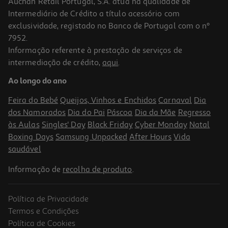
Auchan Retail Portugal, S.A. atua na qualidade de
Intermediário de Crédito a título acessório com
exclusividade, registado no Banco de Portugal com o nº
7952.
Informação referente à prestação de serviços de
intermediação de crédito,
aqui
.
Protector Ecrã Vidro Qilive 600156274 Iphone 15 Pro Max
Ao longo do ano
3.99 €/un
Feira do Bebé
Queijos, Vinhos e Enchidos
Carnaval
Dia
3,99 €
dos Namorados
Dia do Pai
Páscoa
Dia da Mãe
Regresso
às Aulas
Singles' Day
Black Friday
Cyber Monday
Natal
Boxing Days
Samsung Unpacked
After Hours
Vida
saudável
Informação de
recolha de produto
.
Política de Privacidade
Termos e Condições
Política de Cookies