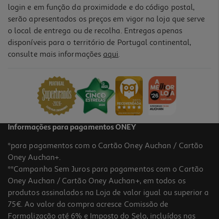
login e em função da proximidade e do código postal,
serão apresentados os preços em vigor na loja que serve
o local de entrega ou de recolha. Entregas apenas
disponíveis para o território de Portugal continental,
consulte mais informações
aqui
.
Informações para pagamentos ONEY
*para pagamentos com o Cartão Oney Auchan / Cartão
Oney Auchan+.
**Campanha Sem Juros para pagamentos com o Cartão
Oney Auchan / Cartão Oney Auchan+, em todos os
produtos assinalados na Loja de valor igual ou superior a
75€. Ao valor da compra acresce Comissão de
Formalização até 6% e Imposto do Selo, incluídos nas