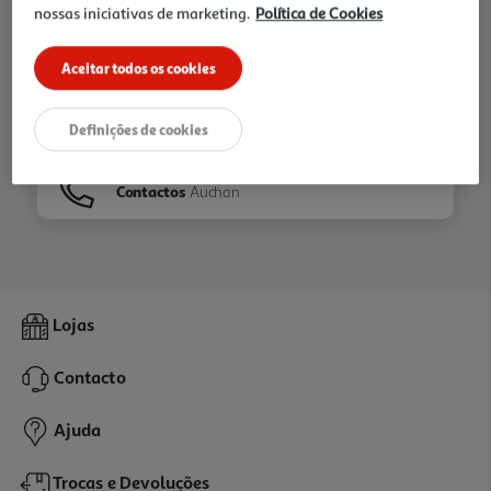
nossas iniciativas de marketing.
Política de Cookies
Ir para
Homepage
Aceitar todos os cookies
Veja os nossos
Folhetos
Definições de cookies
Contactos
Auchan
Lojas
Contacto
Ajuda
Trocas e Devoluções