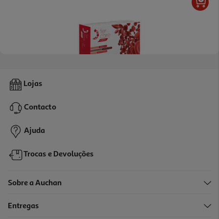
Suplemento Fercare Forte 20caps
Lojas
0.98 €/un
Contacto
19,50 €
Ajuda
Trocas e Devoluções
Sobre a Auchan
Entregas