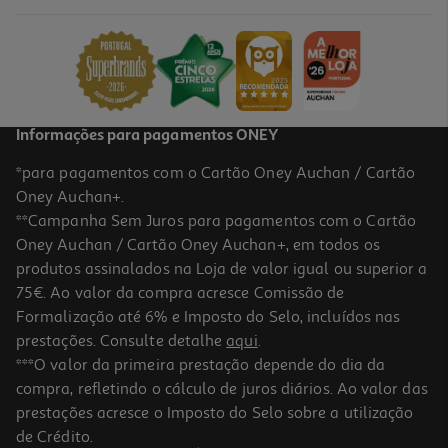
91.75 €/Lt
18,35 €
Informações para pagamentos ONEY
*para pagamentos com o Cartão Oney Auchan / Cartão
Oney Auchan+.
**Campanha Sem Juros para pagamentos com o Cartão
Oney Auchan / Cartão Oney Auchan+, em todos os
produtos assinalados na Loja de valor igual ou superior a
75€. Ao valor da compra acresce Comissão de
Formalização até 6% e Imposto do Selo, incluídos nas
prestações. Consulte detalhe
aqui
.
Suplemento Supradyn Energy Gummies 70un
***O valor da primeira prestação depende do dia da
compra, refletindo o cálculo de juros diários. Ao valor das
22.99 €/un
prestações acresce o Imposto do Selo sobre a utilização
22,99 €
de Crédito.