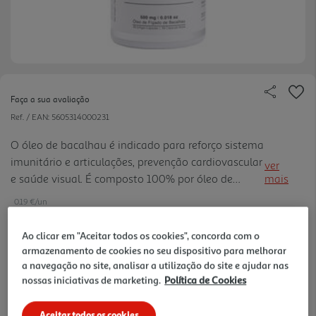
Faça a sua avaliação
Ref. / EAN:
5605314000231
O óleo de bacalhau é indicado para reforço sistema
imunitário e articulações, prevenção cardiovascular
ver
e saúde visual. É composto 100% por óleo de
mais
fígado de bacalhau superpuro e refinado com
0.19 €/un
omega 3, vitamina A e D naturais . Os suplementos
alimentares nã o devem ser utilizados como
Ao clicar em "Aceitar todos os cookies", concorda com o
substitutos de um regime alimentar variado.
armazenamento de cookies no seu dispositivo para melhorar
12,99 €
a navegação no site, analisar a utilização do site e ajudar nas
nossas iniciativas de marketing.
Política de Cookies
Notas de preparação
Aceitar todos os cookies