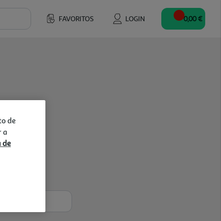
FAVORITOS
LOGIN
0,00 €
to de
r a
a de