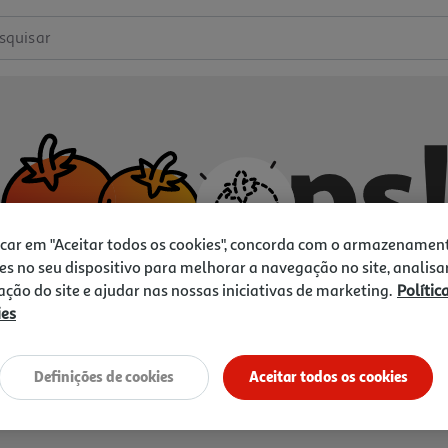
squisar
icar em "Aceitar todos os cookies", concorda com o armazenamen
es no seu dispositivo para melhorar a navegação no site, analisa
zação do site e ajudar nas nossas iniciativas de marketing.
Polític
ies
Não temos o que procura.
Vamos tentar de novo?
Definições de cookies
Aceitar todos os cookies