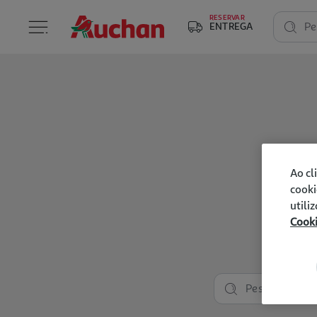
RESERVAR
ENTREGA
Pe
Ao cl
cooki
utili
Cook