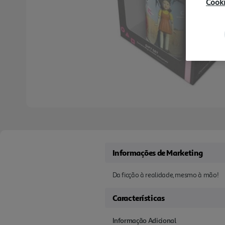
Cook
Informações de Marketing
Da ficção à realidade, mesmo à mão!
Características
Informação Adicional