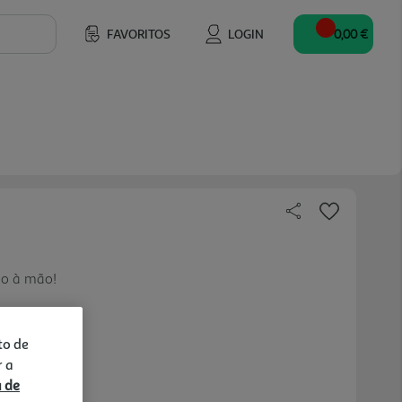
FAVORITOS
LOGIN
0,00 €
mo à mão!
to de
r a
a de