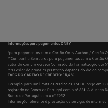
Garrafa Metalica C/ Pega Snoopy
17.99 €/un
Price reduced from
to
19,95 €
17,99 €
Promoção
Informações para pagamentos ONEY
*para pagamentos com o Cartão Oney Auchan / Cartão O
**Campanha Sem Juros para pagamentos com o Cartão Oney
-20%
valor da compra acresce Comissão de Formalização até 6%
***O valor da primeira prestação depende do dia da compra,
TAEG DO CARTÃO DE CRÉDITO: 18,4 %
Exemplo para um limite de crédito de 1.500€ pago em 12 
registado no Banco de Portugal com o nº 881. A Auchan Ret
Banco de Portugal com o nº 7952.
Informação referente à prestação de serviços de intermedi
Giftset Pokemon Caneca + Manta Padrão 1