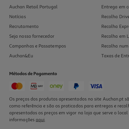
Auchan Retail Portugal
Entrega em c
Gift Set Wednesday
Notícias
Recolha Driv
12.99 €/un
Recrutamento
Recolha Expr
12,99 €
Seja nosso fornecedor
Recolha em L
Campanhas e Passatempos
Recolha num 
Auchan&Eu
Taxas de Ent
Métodos de Pagamento
-10%
Os preços dos produtos apresentados no site Auchan.pt sã
como referência e são os praticados para entregas e reco
apresentados os preços em vigor na loja que serve o local 
informações
aqui
.