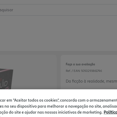
squisar
Faça a sua avaliação
Ref. / EAN:
5050293861746
Da ficção à realidade, mes
12.99 €/un
icar em "Aceitar todos os cookies", concorda com o armazenamen
es no seu dispositivo para melhorar a navegação no site, analisa
zação do site e ajudar nas nossas iniciativas de marketing.
Polític