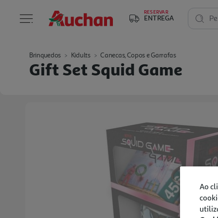
RESERVAR
ENTREGA
Pe
Brinquedos
Kidults
Canecas, Copos e Garrafas
Gift Set Squid Game
Ao cl
cooki
utili