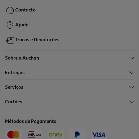
9.99 €/un
Price reduced from
to
12,99 €
Contacto
9,99 €
Promoção
Ajuda
Trocas e Devoluções
Sobre a Auchan
Entregas
Serviços
Cartões
Caneca Stitch 3d
19.99 €/un
Métodos de Pagamento
19,99 €