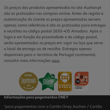
Os preços dos produtos apresentados no site Auchan.pt
são os praticados nas compras online. Antes do registo e
autenticação do cliente os preços apresentados servem
apenas como referência e são os praticados para entregas
e recolhas no código postal 2650-435 Amadora. Após o
login e em função da proximidade e do código postal,
-58%
serão apresentados os preços em vigor na loja que serve
o local de entrega ou de recolha. Entregas apenas
disponíveis para o território de Portugal continental,
consulte mais informações
aqui
.
Mini Garrafa Batman
5 €/un
Price reduced from
to
11,99 €
5,00 €
Promoção
Informações para pagamentos ONEY
*para pagamentos com o Cartão Oney Auchan / Cartão