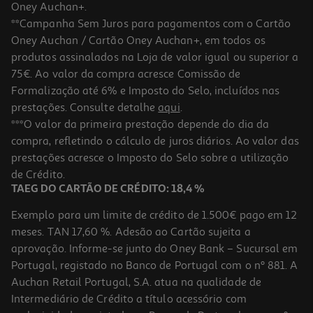
Oney Auchan+.
**Campanha Sem Juros para pagamentos com o Cartão
Oney Auchan / Cartão Oney Auchan+, em todos os
produtos assinalados na Loja de valor igual ou superior a
75€. Ao valor da compra acresce Comissão de
Formalização até 6% e Imposto do Selo, incluídos nas
prestações. Consulte detalhe
aqui
.
Set 2 Copos Stitch
***O valor da primeira prestação depende do dia da
compra, refletindo o cálculo de juros diários. Ao valor das
18.99 €/un
prestações acresce o Imposto do Selo sobre a utilização
18,99 €
de Crédito.
TAEG DO CARTÃO DE CRÉDITO: 18,4 %
Exemplo para um limite de crédito de 1.500€ pago em 12
meses. TAN 17,60 %. Adesão ao Cartão sujeita a
aprovação. Informe-se junto do Oney Bank – Sucursal em
Portugal, registado no Banco de Portugal com o nº 881. A
Auchan Retail Portugal, S.A. atua na qualidade de
Intermediário de Crédito a título acessório com