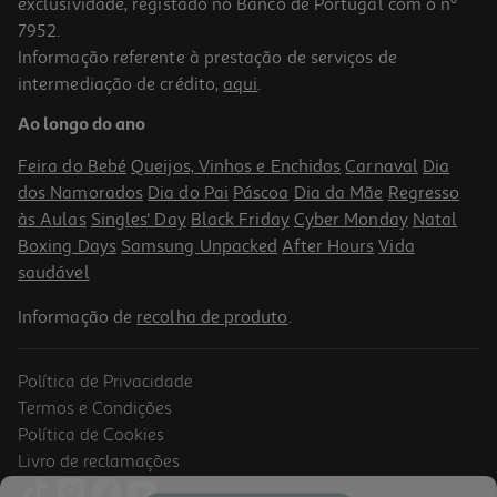
exclusividade, registado no Banco de Portugal com o nº
7952.
Informação referente à prestação de serviços de
intermediação de crédito,
aqui
.
Garrafa Térmica Ac/dc
Ao longo do ano
12.99 €/un
Feira do Bebé
Queijos, Vinhos e Enchidos
Carnaval
Dia
12,99 €
dos Namorados
Dia do Pai
Páscoa
Dia da Mãe
Regresso
às Aulas
Singles' Day
Black Friday
Cyber Monday
Natal
Boxing Days
Samsung Unpacked
After Hours
Vida
saudável
Informação de
recolha de produto
.
Política de Privacidade
-23%
Termos e Condições
Política de Cookies
Livro de reclamações