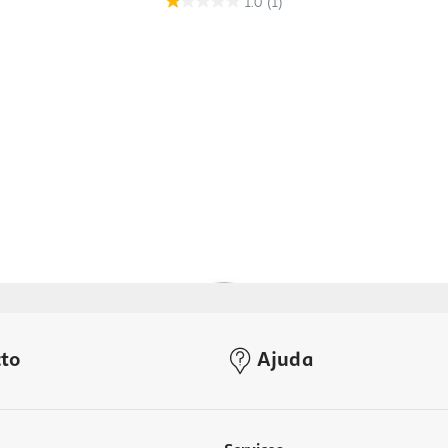
1.0
(1)
to
Ajuda