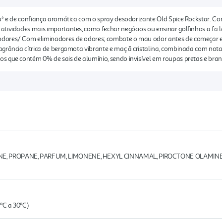
a* e de confiança aromática com o spray desodorizante Old Spice Rockstar. Com
tividades mais importantes, como fechar negócios ou ensinar golfinhos a fa la
dores/ Com eliminadores de odores; combate o mau odor antes de começar e 
grância cítrica de bergamota vibrante e maç ã cristalina, combinada com nota
 que contém 0% de sais de alumínio, sendo invisível em roupas pretas e branca
E, PROPANE, PARFUM, LIMONENE, HEXYL CINNAMAL, PIROCTONE OLAMINE
ºC a 30ºC)