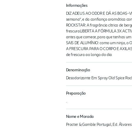
Informações
DIZ ADEUS AO ODOR E DÁ AS BOAS-VIND
semana*, e da confiança aromática c
ROCKSTAR: A fragrância cítrica de ber
frescuraLIBERTA A FÓRMULA 3X ACTIV
antes que comece, para que tenhas um
SAIS DE ALUMÍNIO: como um ninja, o Ol
A FRESCURA PARA O CORPO E AXILAS! A
de frescura ao longo do dia
Denominação
Desodorizante Em Spray Old Spice Roc
Preparação
.
Nome e Morada
Procter & Gamble Portugal, Ed. Álvares 