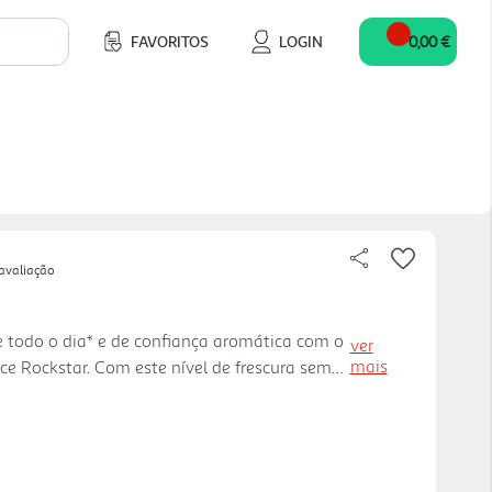
FAVORITOS
LOGIN
0,00 €
avaliação
e todo o dia* e de confiança aromática com o
ver
mais
ce Rockstar. Com este nível de frescura sem
trar-te em atividades mais importantes,
nar golfinhos a fa lar. A fórmula 3x Active
/ Proteção contra odores/ Com eliminadores
dor antes de começar e sobrepõe-se até ao