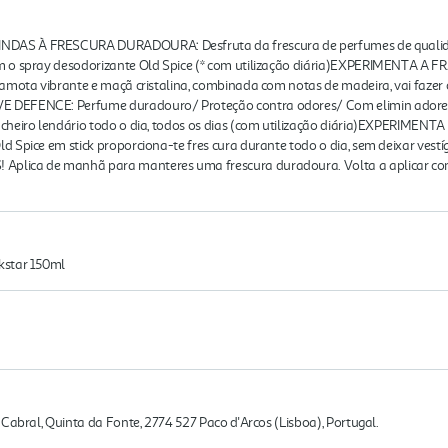
AS À FRESCURA DURADOURA: Desfruta da frescura de perfumes de qualidade
om o spray desodorizante Old Spice (* com utilização diária)EXPERIMENTA 
gamota vibrante e maçã cristalina, combinada com notas de madeira, vai faze
E DEFENCE: Perfume duradouro/ Proteção contra odores/ Com elimin adore
 cheiro lendário todo o dia, todos os dias (com utilização diária)EXPERIM
d Spice em stick proporciona-te fres cura durante todo o dia, sem deixar ves
plica de manhã para manteres uma frescura duradoura. Volta a aplicar con
kstar 150ml
Cabral, Quinta da Fonte, 2774 527 Paco d'Arcos (Lisboa), Portugal.