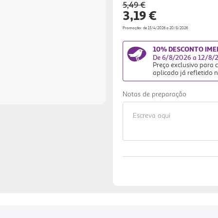
cheiro mais intenso com um 
Price reduced from
to
5,49 €
3,19 €
bergamota vibrante e maç ã
madeira, vai fazer com que 
Promoção:
de 15/4/2026 a 20/8/2026
mencionámos que contém 0% 
roupas pretas e brancas? Por
10% DESCONTO IMED
De 6/8/2026 a 12/8/
Preço exclusivo para
aplicado já refletido 
Notas de preparação