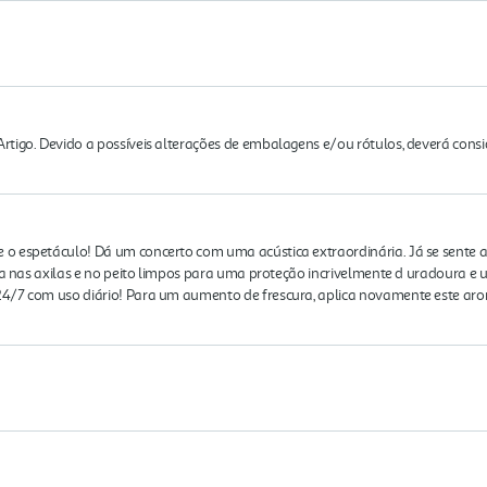
rtigo. Devido a possíveis alterações de embalagens e/ou rótulos, deverá cons
 espetáculo! Dá um concerto com uma acústica extraordinária. Já se sente a f
iza nas axilas e no peito limpos para uma proteção incrivelmente d uradoura e
4/7 com uso diário! Para um aumento de frescura, aplica novamente este aro