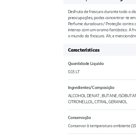
Desfruta de frescura durante todo o di
preocupações, podes concentrar-te em a
Perfume duradouro/ Proteção contra o
intenso com um aroma fantástico. A fra
o mundo da frescura. Ah, e mencionámos
Características
Quantidade Liquida
0.15 LT
Ingredientes/Composição
ALCOHOL DENAT., BUTANE, ISOBUTAN
CITRONELLOL, CITRAL, GERANIOL
Conservação
Conservar à temperatura ambiente (15