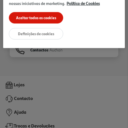
nossas iniciativas de marketing.
Política de Cookies
Ir para
Homepage
Aceitar todos os cookies
Veja os nossos
Folhetos
Definições de cookies
Contactos
Auchan
Lojas
Contacto
Ajuda
Trocas e Devoluções