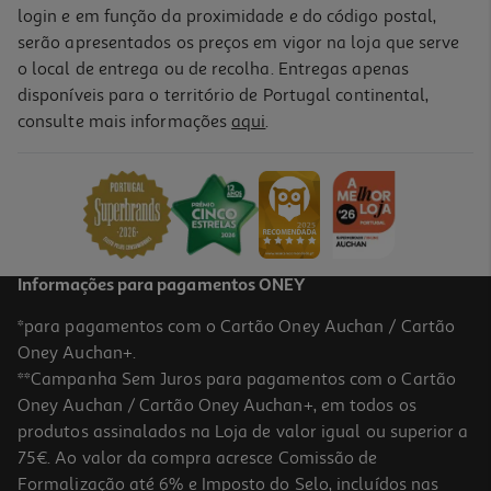
login e em função da proximidade e do código postal,
serão apresentados os preços em vigor na loja que serve
o local de entrega ou de recolha. Entregas apenas
disponíveis para o território de Portugal continental,
consulte mais informações
aqui
.
Informações para pagamentos ONEY
*para pagamentos com o Cartão Oney Auchan / Cartão
Oney Auchan+.
**Campanha Sem Juros para pagamentos com o Cartão
Oney Auchan / Cartão Oney Auchan+, em todos os
produtos assinalados na Loja de valor igual ou superior a
75€. Ao valor da compra acresce Comissão de
Formalização até 6% e Imposto do Selo, incluídos nas