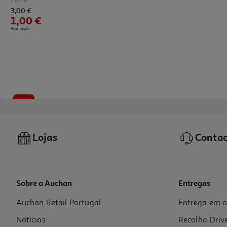
Price reduced from
to
3,00 €
1,00 €
Promoção
-67%
Lojas
Contac
Sobre a Auchan
Entregas
Auchan Retail Portugal
Entrega em c
Kit Pintura Por Números Auchan
Notícias
Recolha Driv
1 €/un