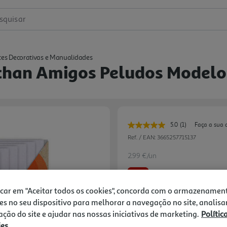
squisar
tes Decorativas e Manualidades
chan Amigos Peludos Modelo
5.0
(1)
Faça a sua 
Leu
uma
Ref. / EAN:
3665257715137
avaliação.
Link
2.99 €/un
para
a
-63%
mesma
página.
icar em "Aceitar todos os cookies", concorda com o armazenamen
Price reduced from
to
7,98 €
es no seu dispositivo para melhorar a navegação no site, analisa
2,99 €
zação do site e ajudar nas nossas iniciativas de marketing.
Polític
ies
Promoção:
de 26/6/2026 a 31/8/2026