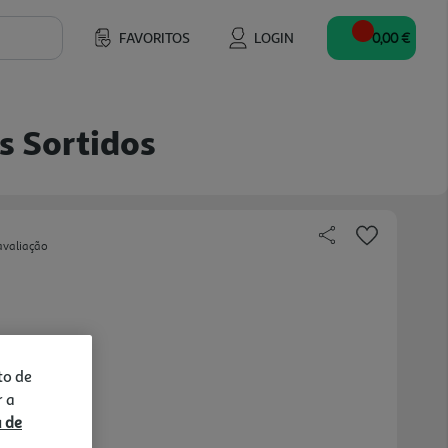
FAVORITOS
LOGIN
0,00 €
s Sortidos
avaliação
to de
r a
a de