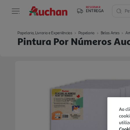
RESERVAR
ENTREGA
Pe
Papelaria, Livraria e Experiências
Papelaria
Belas Artes
Ar
Pintura Por Números Au
Ao cl
cooki
utili
Cook