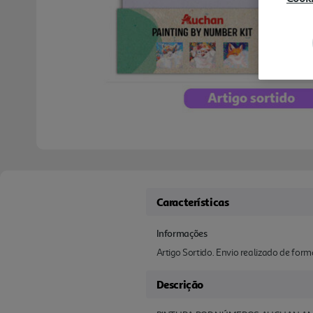
Características
Informações
Artigo Sortido. Envio realizado de for
Descrição