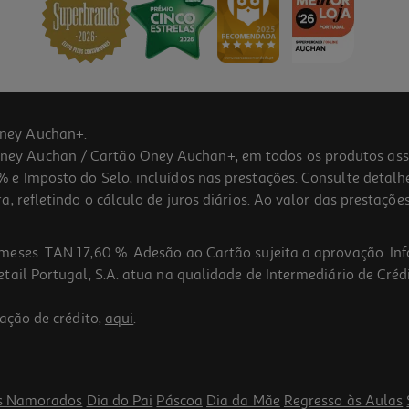
ney Auchan+.
 Auchan / Cartão Oney Auchan+, em todos os produtos assina
 e Imposto do Selo, incluídos nas prestações. Consulte detal
 refletindo o cálculo de juros diários. Ao valor das prestações
meses. TAN 17,60 %. Adesão ao Cartão sujeita a aprovação. In
ail Portugal, S.A. atua na qualidade de Intermediário de Crédi
ação de crédito,
aqui
.
s Namorados
Dia do Pai
Páscoa
Dia da Mãe
Regresso às Aulas