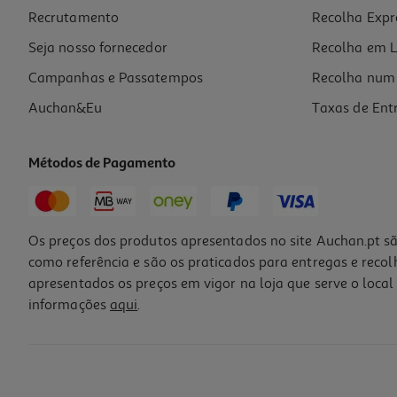
Price reduced from
to
3,00 €
Recrutamento
Recolha Expr
1,00 €
Promoção
Seja nosso fornecedor
Recolha em L
Campanhas e Passatempos
Recolha num 
Auchan&Eu
Taxas de Ent
Métodos de Pagamento
Os preços dos produtos apresentados no site Auchan.pt sã
como referência e são os praticados para entregas e reco
apresentados os preços em vigor na loja que serve o local 
informações
aqui
.
Kit Pintura Por Números Auchan
3 €/un