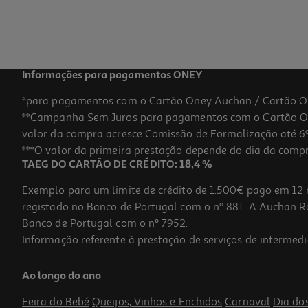
3,00 €
Informações para pagamentos ONEY
*para pagamentos com o Cartão Oney Auchan / Cartão O
**Campanha Sem Juros para pagamentos com o Cartão Oney
valor da compra acresce Comissão de Formalização até 6%
***O valor da primeira prestação depende do dia da compra,
TAEG DO CARTÃO DE CRÉDITO: 18,4 %
Exemplo para um limite de crédito de 1.500€ pago em 12 
registado no Banco de Portugal com o nº 881. A Auchan Ret
Banco de Portugal com o nº 7952.
Informação referente à prestação de serviços de intermedi
Conjunto Criativo Giotto Pixel Art Postcards
Ao longo do ano
21.89 €/un
Feira do Bebé
Queijos, Vinhos e Enchidos
Carnaval
Dia do
21,89 €