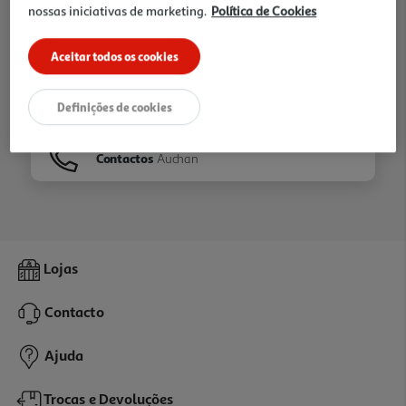
nossas iniciativas de marketing.
Política de Cookies
Ir para
Homepage
Aceitar todos os cookies
Veja os nossos
Folhetos
Definições de cookies
Contactos
Auchan
Lojas
Contacto
Ajuda
Trocas e Devoluções