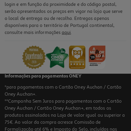
login e em função da proximidade e do código postal,
serão apresentados os preços em vigor na loja que serve
o local de entrega ou de recolha. Entregas apenas
disponíveis para o território de Portugal continental,
consulte mais informações
aqui
.
Informações para pagamentos ONEY
*para pagamentos com o Cartão Oney Auchan / Cartão
Oney Auchan+.
**Campanha Sem Juros para pagamentos com o Cartão
Oney Auchan / Cartão Oney Auchan+, em todos os
produtos assinalados na Loja de valor igual ou superior a
75€. Ao valor da compra acresce Comissão de
Formalização até 6% e Imposto do Selo, incluídos nas