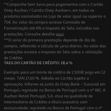
**Campanha Sem Juros para pagamentos com o Cartão
Oney Auchan / Cartão Oney Auchan+, em todos os
produtos assinalados na Loja de valor igual ou superior a
75€. Ao valor da compra acresce Comissão de
Formalização até 6% e Imposto do Selo, incluídos nas
prestações. Consulte detalhe
aqui
.
Tu És Brilhante!
***O valor da primeira prestação depende do dia da
compra, refletindo o cálculo de juros diários. Ao valor das
9.99 €/un
prestações acresce o Imposto do Selo sobre a utilização
11,10 €
PVP de editor
9,99 €
de Crédito.
TAEG DO CARTÃO DE CRÉDITO: 18,4 %
Exemplo para um limite de crédito de 1.500€ pago em 12
meses. TAN 17,60 %. Adesão ao Cartão sujeita a
aprovação. Informe-se junto do Oney Bank – Sucursal em
Portugal, registado no Banco de Portugal com o nº 881. A
Auchan Retail Portugal, S.A. atua na qualidade de
Intermediário de Crédito a título acessório com
-10%
exclusividade, registado no Banco de Portugal com o nº