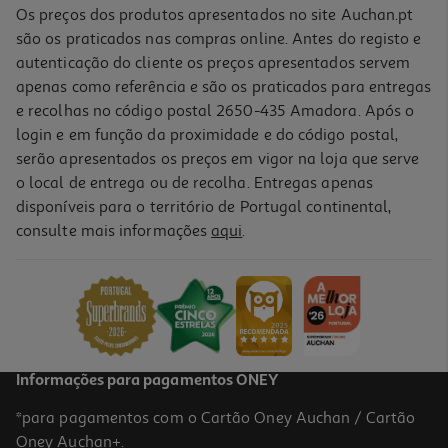
Os preços dos produtos apresentados no site Auchan.pt
são os praticados nas compras online. Antes do registo e
autenticação do cliente os preços apresentados servem
apenas como referência e são os praticados para entregas
e recolhas no código postal 2650-435 Amadora. Após o
login e em função da proximidade e do código postal,
-10%
serão apresentados os preços em vigor na loja que serve
o local de entrega ou de recolha. Entregas apenas
disponíveis para o território de Portugal continental,
consulte mais informações
aqui
.
Livro Gatita Catita - Astronauta De Grace Habib
8.91 €/un
9,90 €
PVP de editor
8,91 €
Informações para pagamentos ONEY
*para pagamentos com o Cartão Oney Auchan / Cartão
Oney Auchan+.