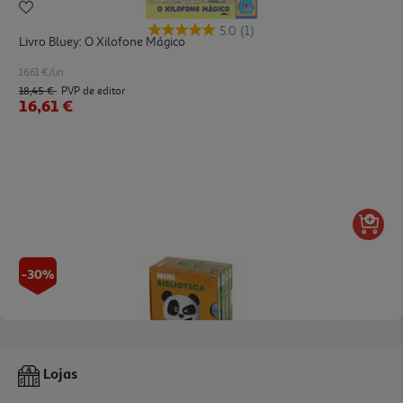
5.0
(1)
Livro Bluey: O Xilofone Mágico
16.61 €/un
18,45 €
PVP de editor
16,61 €
-30%
Canal Panda Mini Biblioteca
Lojas
6.23 €/un