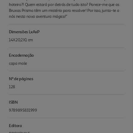
hoteiro?! Quem estará por detrás de tudo isto? Parece-me que as
Bruxas Prisma têm um mistério para resolver! Por isso, junta-te a
nós nesta nova aventura mágica!"
Dimensões LxAxP
14X20,2X1 cm
Encadernação
capa mole
Nº de páginas
128
ISBN
9789895831999
Editora