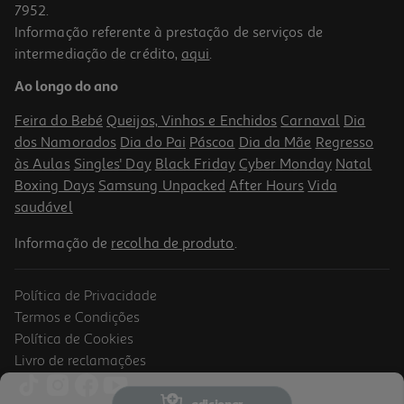
7952.
Informação referente à prestação de serviços de
intermediação de crédito,
aqui
.
Livro Coelho Vs. Macaco - O Aye-Aye Supersónico
Ao longo do ano
13.95 €/un
15,50 €
PVP de editor
Feira do Bebé
Queijos, Vinhos e Enchidos
Carnaval
Dia
13,95 €
dos Namorados
Dia do Pai
Páscoa
Dia da Mãe
Regresso
às Aulas
Singles' Day
Black Friday
Cyber Monday
Natal
Boxing Days
Samsung Unpacked
After Hours
Vida
saudável
Informação de
recolha de produto
.
Política de Privacidade
-10%
Termos e Condições
Política de Cookies
Livro de reclamações
Livro Coelho Vs. Macaco - O Texugo Maníaco
adicionar