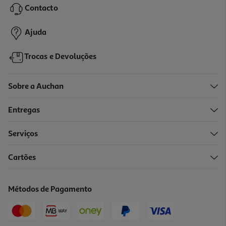
8,90 €
PVP de editor
Contacto
6,23 €
Promoção
Ajuda
Trocas e Devoluções
Sobre a Auchan
Entregas
-10%
Serviços
Cartões
Livro Eu Não Quero Largar O Telemóvel De A.p. Hernández
10.71 €/un
Métodos de Pagamento
11,90 €
PVP de editor
10,71 €