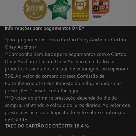
5,94 €
Informações para pagamentos ONEY
*para pagamentos com o Cartão Oney Auchan / Cartão
Oney Auchan+.
**Campanha Sem Juros para pagamentos com o Cartão
Oney Auchan / Cartão Oney Auchan+, em todos os
-25%
produtos assinalados na Loja de valor igual ou superior a
75€. Ao valor da compra acresce Comissão de
Formalização até 6% e Imposto do Selo, incluídos nas
prestações. Consulte detalhe
aqui
.
Condicionador Dercos Couro Cab Sensãvel 200ml
***O valor da primeira prestação depende do dia da
compra, refletindo o cálculo de juros diários. Ao valor das
90.75 €/Lt
Price reduced from
to
prestações acresce o Imposto do Selo sobre a utilização
24,20 €
18,15 €
de Crédito.
Promoção
TAEG DO CARTÃO DE CRÉDITO: 18,4 %