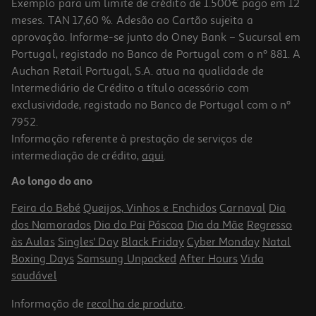
Exemplo para um limite de crédito de 1.500€ pago em 12
meses. TAN 17,60 %. Adesão ao Cartão sujeita a
aprovação. Informe-se junto do Oney Bank – Sucursal em
Portugal, registado no Banco de Portugal com o nº 881. A
Auchan Retail Portugal, S.A. atua na qualidade de
Intermediário de Crédito a título acessório com
exclusividade, registado no Banco de Portugal com o nº
7952.
Informação referente à prestação de serviços de
intermediação de crédito,
aqui
.
Oleo Soflow Porosidade Média - Frizz 400ml
Ao longo do ano
42.47 €/Lt
Feira do Bebé
Queijos, Vinhos e Enchidos
Carnaval
Dia
6,37 €
dos Namorados
Dia do Pai
Páscoa
Dia da Mãe
Regresso
às Aulas
Singles' Day
Black Friday
Cyber Monday
Natal
Boxing Days
Samsung Unpacked
After Hours
Vida
saudável
Informação de
recolha de produto
.