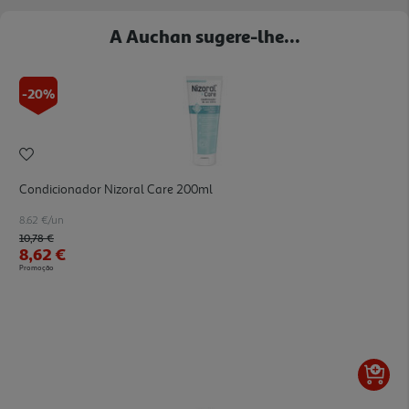
A Auchan sugere-lhe...
-20%
Condicionador Nizoral Care 200ml
8.62 €/un
Price reduced from
to
10,78 €
8,62 €
Promoção