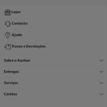
Máscara Soflow Baixa Porosidad Volume 400ml
Lojas
15.92 €/Lt
Price reduced from
to
8,49 €
Contacto
6,37 €
Promoção
Ajuda
Trocas e Devoluções
Sobre a Auchan
Entregas
-25%
Serviços
Cartões
Máscara Dercos Kerasolutions 200 Ml
90.75 €/Lt