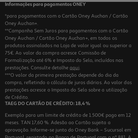
Informações para pagamentos ONEY
*para pagamentos com o Cartão Oney Auchan / Cartão
Oney Auchan+.
**Campanha Sem Juros para pagamentos com o Cartão
Oney Auchan / Cartão Oney Auchan+, em todos os
produtos assinalados na Loja de valor igual ou superior a
75€. Ao valor da compra acresce Comissão de
Formalização até 6% e Imposto do Selo, incluídos nas
prestações. Consulte detalhe
aqui
.
5.0
(3)
Máscara Novex Meus Cachos 1kg
***O valor da primeira prestação depende do dia da
compra, refletindo o cálculo de juros diários. Ao valor das
11.51 €/Kg
prestações acresce o Imposto do Selo sobre a utilização
11,51 €
de Crédito.
TAEG DO CARTÃO DE CRÉDITO: 18,4 %
Exemplo para um limite de crédito de 1.500€ pago em 12
meses. TAN 17,60 %. Adesão ao Cartão sujeita a
aprovação. Informe-se junto do Oney Bank – Sucursal em
Portugal, registado no Banco de Portugal com o nº 881. A