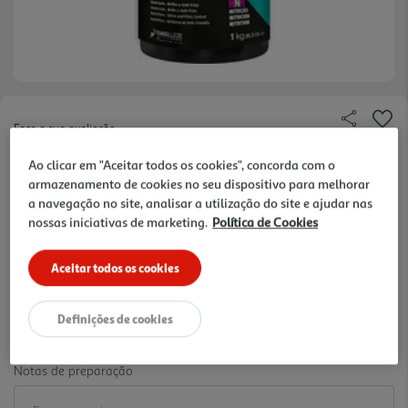
Faça a sua avaliação
Ref. / EAN:
7896013563365
Ao clicar em "Aceitar todos os cookies", concorda com o
11.51 €/Kg
armazenamento de cookies no seu dispositivo para melhorar
a navegação no site, analisar a utilização do site e ajudar nas
nossas iniciativas de marketing.
Política de Cookies
11,51 €
Aceitar todos os cookies
-10% Imediato Exclusivo Online
Definições de cookies
De 2/8/2026 a 1/9/2026
Notas de preparação