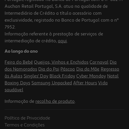
Auchan Retail Portugal, S.A. atua na qualidade de
Intermediário de Crédito a título acessório com
exclusividade, registado no Banco de Portugal com o nº
7952.
Informação referente à prestação de serviços de
intermediação de crédito,
aqui
.
Máscara Novex Estilo Afrohair 1kg
Ao longo do ano
11.51 €/Kg
11,51 €
Feira do Bebé
Queijos, Vinhos e Enchidos
Carnaval
Dia
dos Namorados
Dia do Pai
Páscoa
Dia da Mãe
Regresso
às Aulas
Singles' Day
Black Friday
Cyber Monday
Natal
Boxing Days
Samsung Unpacked
After Hours
Vida
saudável
Informação de
recolha de produto
.
Política de Privacidade
Termos e Condições