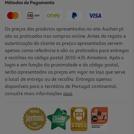
Métodos de Pagamento
Price reduced from
to
24,20 €
18,15 €
Promoção
Os preços dos produtos apresentados no site Auchan.pt
são os praticados nas compras online. Antes do registo e
autenticação do cliente os preços apresentados servem
apenas como referência e são os praticados para entregas
e recolhas no código postal 2650-435 Amadora. Após o
login e em função da proximidade e do código postal,
serão apresentados os preços em vigor na loja que serve
o local de entrega ou de recolha. Entregas apenas
disponíveis para o território de Portugal continental,
consulte mais informações
aqui
.
Máscara Novex Queratina Brasileira 1kg
11.51 €/Kg
11,51 €