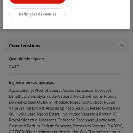
Definições de cookies
Características
Quantidade Liquida
0.4 LT
Ingredientes/Composição
Aqua, Cetearyl Alcohol, Stearyl Alcohol, Brassicamidopropyl
Dimethylamine, Glycerin, Bis-Cetearyl Amodimethicone, Prunus
Domestica Seed Oil, Inulin, Rhodiola Rosea Root Extract, Rubus
Villosus Fruit Extract, Argania Spinosa Seed Oil, Persea Gratissima
Oil , Hydrolyzed Jojoba Esters, Hydrolyzed Vegetable Protein PG-
Propyl Silanetriol,Undecane, Tridecane, Tocopherol, Lactic Acid,
Citric Acid, Parfum, Sodium Benzoate, Potassium Sorbate, CI 42090,
CI 17200 **Os ingredientes podem mudar. O INCI completo e atual