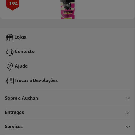
-15%
Máscara Real Natura Sem Sal Color Repair 1kg
Lojas
10.93 €/un
Price reduced from
to
12,86 €
Contacto
10,93 €
Promoção
Ajuda
Trocas e Devoluções
Sobre a Auchan
Entregas
-15%
Serviços