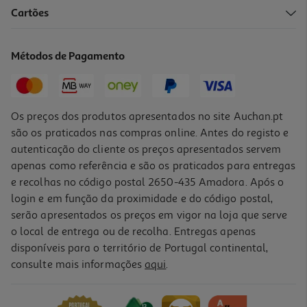
Cartões
Máscara Gel Novex Turbo Boost Anti Queda 250ml
7.64 €/un
Métodos de Pagamento
Price reduced from
to
8,99 €
7,64 €
Promoção
Os preços dos produtos apresentados no site Auchan.pt
são os praticados nas compras online. Antes do registo e
autenticação do cliente os preços apresentados servem
apenas como referência e são os praticados para entregas
e recolhas no código postal 2650-435 Amadora. Após o
login e em função da proximidade e do código postal,
serão apresentados os preços em vigor na loja que serve
o local de entrega ou de recolha. Entregas apenas
disponíveis para o território de Portugal continental,
consulte mais informações
aqui
.
Selador Pontas Kativa Total Plex 100 Ml
13.25 €/un