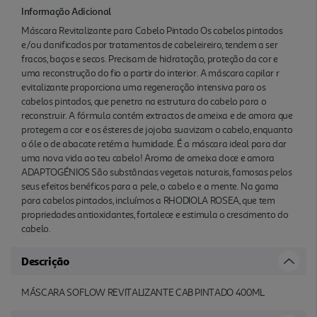
Informação Adicional
Máscara Revitalizante para Cabelo Pintado Os cabelos pintados
e/ou danificados por tratamentos de cabeleireiro, tendem a ser
fracos, baços e secos. Precisam de hidratação, proteção da cor e
uma reconstrução do fio a partir do interior. A máscara capilar r
evitalizante proporciona uma regeneração intensiva para os
cabelos pintados, que penetra na estrutura do cabelo para o
reconstruir. A fórmula contém extractos de ameixa e de amora que
protegem a cor e os ésteres de jojoba suavizam o cabelo, enquanto
o óle o de abacate retém a humidade. É a máscara ideal para dar
uma nova vida ao teu cabelo! Aroma de ameixa doce e amora
ADAPTOGÉNIOS São substâncias vegetais naturais, famosas pelos
seus efeitos benéficos para a pele, o cabelo e a mente. Na gama
para cabelos pintados, incluímos a RHODIOLA ROSEA, que tem
propriedades antioxidantes, fortalece e estimula o crescimento do
cabelo.
Descrição
MÁSCARA SOFLOW REVITALIZANTE CAB PINTADO 400ML