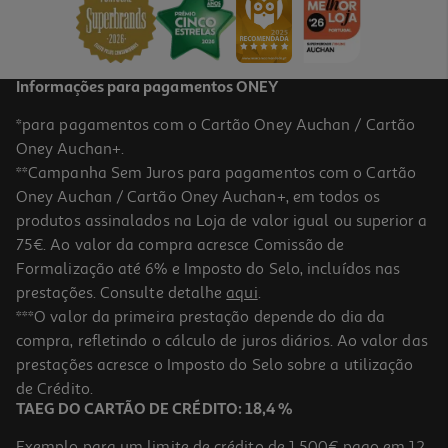
13,25 €
Informações para pagamentos ONEY
*para pagamentos com o Cartão Oney Auchan / Cartão
Oney Auchan+.
**Campanha Sem Juros para pagamentos com o Cartão
Oney Auchan / Cartão Oney Auchan+, em todos os
produtos assinalados na Loja de valor igual ou superior a
75€. Ao valor da compra acresce Comissão de
Formalização até 6% e Imposto do Selo, incluídos nas
prestações. Consulte detalhe
aqui
.
Máscara Novex Infusão De Colagénio 400ml
***O valor da primeira prestação depende do dia da
compra, refletindo o cálculo de juros diários. Ao valor das
15.8 €/Lt
prestações acresce o Imposto do Selo sobre a utilização
6,32 €
de Crédito.
TAEG DO CARTÃO DE CRÉDITO: 18,4 %
Exemplo para um limite de crédito de 1.500€ pago em 12