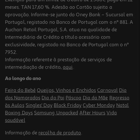
meses. TAN 17,60 %. Adesão ao Cartão sujeita a
aprovação. Informe-se junto do Oney Bank – Sucursal em
Portugal, registado no Banco de Portugal com o nº 881. A
Auchan Retail Portugal, S.A. atua na qualidade de
Intermediário de Crédito a título acessório com
exclusividade, registado no Banco de Portugal com o nº
7952.
Informação referente à prestação de serviços de
intermediação de crédito,
aqui
.
Máscara Kativa Coconut Almond Retinol 300 Ml
Ao longo do ano
11.43 €/un
Feira do Bebé
Queijos, Vinhos e Enchidos
Carnaval
Dia
11,43 €
dos Namorados
Dia do Pai
Páscoa
Dia da Mãe
Regresso
às Aulas
Singles' Day
Black Friday
Cyber Monday
Natal
Boxing Days
Samsung Unpacked
After Hours
Vida
saudável
Informação de
recolha de produto
.