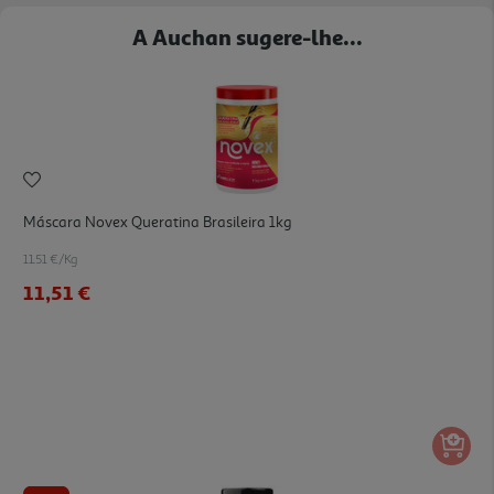
A Auchan sugere-lhe...
Máscara Novex Queratina Brasileira 1kg
11.51 €/Kg
11,51 €