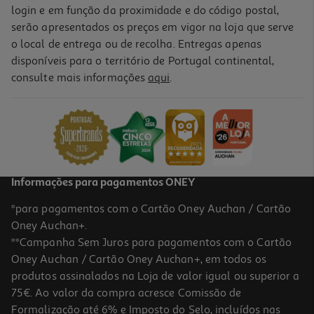
login e em função da proximidade e do código postal,
serão apresentados os preços em vigor na loja que serve
o local de entrega ou de recolha. Entregas apenas
disponíveis para o território de Portugal continental,
consulte mais informações
aqui
.
Informações para pagamentos ONEY
*para pagamentos com o Cartão Oney Auchan / Cartão
Oney Auchan+.
**Campanha Sem Juros para pagamentos com o Cartão
Oney Auchan / Cartão Oney Auchan+, em todos os
produtos assinalados na Loja de valor igual ou superior a
75€. Ao valor da compra acresce Comissão de
Formalização até 6% e Imposto do Selo, incluídos nas