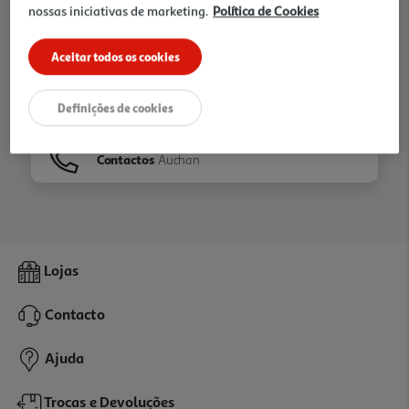
nossas iniciativas de marketing.
Política de Cookies
Ir para
Homepage
Aceitar todos os cookies
Veja os nossos
Folhetos
Definições de cookies
Contactos
Auchan
Lojas
Contacto
Ajuda
Trocas e Devoluções