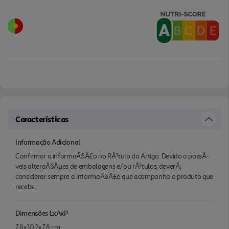
Características
Informação Adicional
Confirmar a informaÃ§Ã£o no RÃ³tulo do Artigo. Devido a possÃ­
veis alteraÃ§Ãµes de embalagens e/ou rÃ³tulos, deverÃ¡
considerar sempre a informaÃ§Ã£o que acompanha o produto que
recebe.
Dimensões LxAxP
7,8x10,2x7,8 cm