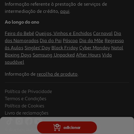
Informação referente à prestação de serviços de
intermediação de crédito,
aqui
.
Ao longo do ano
Feira do Bebé
Queijos, Vinhos e Enchidos
Carnaval
Dia
dos Namorados
Dia do Pai
Páscoa
Dia da Mãe
Regresso
às Aulas
Singles' Day
Black Friday
Cyber Monday
Natal
Boxing Days
Samsung Unpacked
After Hours
Vida
saudável
Informação de
recolha de produto
.
Política de Privacidade
Termos e Condições
Política de Cookies
Livro de reclamações
adicionar
© Auchan Retail Portugal