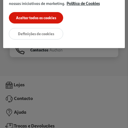
nossas iniciativas de marketing.
Política de Cookies
Ir para
Homepage
Aceitar todos os cookies
Veja os nossos
Folhetos
Definições de cookies
Contactos
Auchan
Lojas
Contacto
Ajuda
Trocas e Devoluções