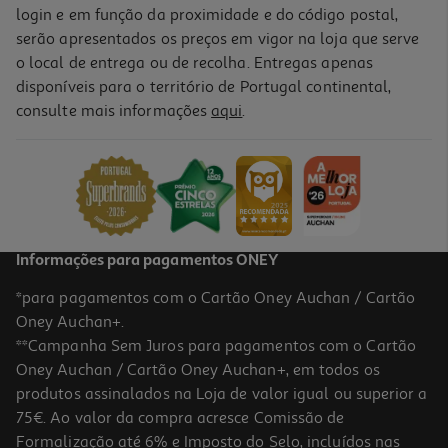
login e em função da proximidade e do código postal,
serão apresentados os preços em vigor na loja que serve
o local de entrega ou de recolha. Entregas apenas
disponíveis para o território de Portugal continental,
consulte mais informações
aqui
.
Informações para pagamentos ONEY
*para pagamentos com o Cartão Oney Auchan / Cartão
Oney Auchan+.
**Campanha Sem Juros para pagamentos com o Cartão
Oney Auchan / Cartão Oney Auchan+, em todos os
produtos assinalados na Loja de valor igual ou superior a
75€. Ao valor da compra acresce Comissão de
Formalização até 6% e Imposto do Selo, incluídos nas