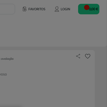
FAVORITOS
LOGIN
0,00 €
a avaliação
voso