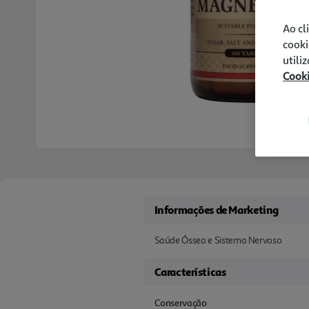
Ao cl
cooki
utili
Cook
Informações de Marketing
Saúde Óssea e Sistema Nervoso
Características
Conservação