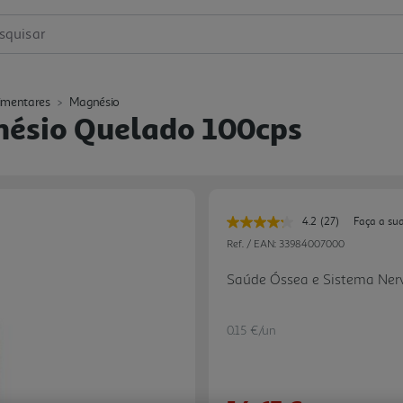
squisar
imentares
Magnésio
nésio Quelado 100cps
4.2
(27)
Faça a su
Leu
27
Ref. / EAN:
33984007000
avaliações.
Link
Saúde Óssea e Sistema Ner
para
a
mesma
página.
0.15 €/un