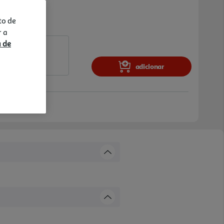
to de
r a
a de
adicionar