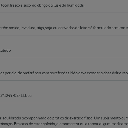
ocal fresco e seco, ao abrigo da luz e da humidade.
tém amido, levedura, trigo, soja ou derivados de leite e é formulado sem con
latado
os por dia, de preferência com as refeições. Não deve exceder a dose diária r
-3º 1249-057 Lisboa
e equilibrada acompanhada da prática de exercício físico. Um suplemento alime
 crianças. Em caso de estar grávida, a amamentar ou a tomar al gum medicamen