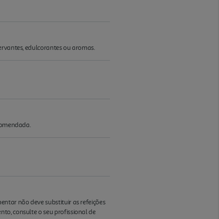
servantes, edulcorantes ou aromas.
ecomendada.
ntar não deve substituir as refeições
to, consulte o seu profissional de