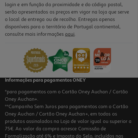
login e em função da proximidade e do código postal,
serão apresentados os preços em vigor na loja que serve
o local de entrega ou de recolha. Entregas apenas
disponíveis para o território de Portugal continental,
consulte mais informações
aqui
.
Informações para pagamentos ONEY
*para pagamentos com o Cartão Oney Auchan / Cartão
Oney Auchan+.
**Campanha Sem Juros para pagamentos com o Cartão
Oney Auchan / Cartão Oney Auchan+, em todos os
produtos assinalados na Loja de valor igual ou superior a
75€. Ao valor da compra acresce Comissão de
Formalização até 6% e Imposto do Selo, incluídos nas