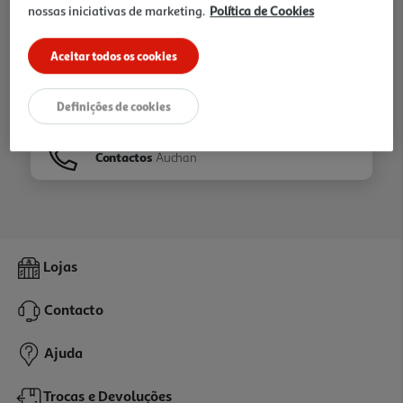
nossas iniciativas de marketing.
Política de Cookies
Ir para
Homepage
Aceitar todos os cookies
Veja os nossos
Folhetos
Definições de cookies
Contactos
Auchan
Lojas
Contacto
Ajuda
Trocas e Devoluções