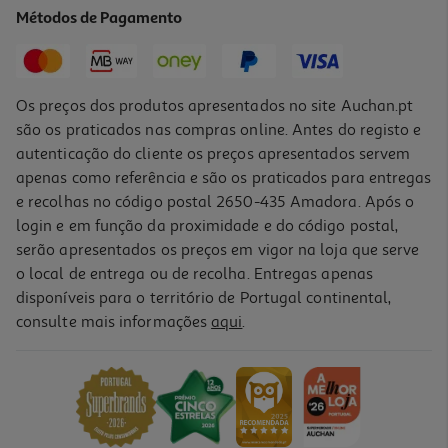
34.52 €/Lt
Métodos de Pagamento
17,26 €
Os preços dos produtos apresentados no site Auchan.pt
são os praticados nas compras online. Antes do registo e
autenticação do cliente os preços apresentados servem
apenas como referência e são os praticados para entregas
e recolhas no código postal 2650-435 Amadora. Após o
login e em função da proximidade e do código postal,
-30%
serão apresentados os preços em vigor na loja que serve
o local de entrega ou de recolha. Entregas apenas
disponíveis para o território de Portugal continental,
consulte mais informações
aqui
.
Óleo Uriage Lavante Bebé 500ml
26.5 €/Lt
Price reduced from
to
18,93 €
13,25 €
Promoção