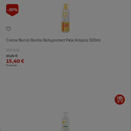
-20%
Creme Barral Banho Babyprotect Pele Atópica 500ml
30.8 €/Lt
Price reduced from
to
19,25 €
15,40 €
Promoção