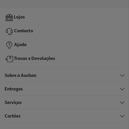
4.8
(14)
Água Limpeza Klorane Bebé 400ml
Lojas
34.9 €/Lt
Contacto
13,96 €
Ajuda
Trocas e Devoluções
Sobre a Auchan
L3P2
Entregas
Serviços
Cartões
Leite De Limpeza Mustela Sem Enxaguar 500ml