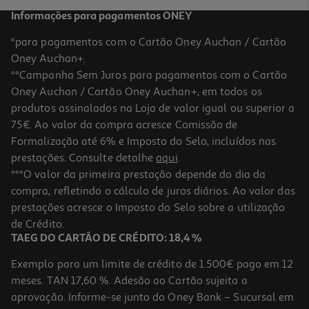
Informações para pagamentos ONEY
*para pagamentos com o Cartão Oney Auchan / Cartão
Oney Auchan+.
**Campanha Sem Juros para pagamentos com o Cartão
Oney Auchan / Cartão Oney Auchan+, em todos os
L3P2
produtos assinalados na Loja de valor igual ou superior a
75€. Ao valor da compra acresce Comissão de
Formalização até 6% e Imposto do Selo, incluídos nas
prestações. Consulte detalhe
aqui
.
5.0
(1)
Água De Limpeza Mustela 500ml
***O valor da primeira prestação depende do dia da
compra, refletindo o cálculo de juros diários. Ao valor das
31.14 €/Lt
prestações acresce o Imposto do Selo sobre a utilização
15,57 €
de Crédito.
TAEG DO CARTÃO DE CRÉDITO: 18,4 %
Exemplo para um limite de crédito de 1.500€ pago em 12
meses. TAN 17,60 %. Adesão ao Cartão sujeita a
aprovação. Informe-se junto do Oney Bank – Sucursal em