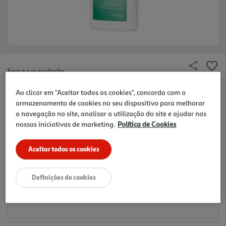
Faça a sua avaliação
Ref. / EAN:
7311620014548
Ao clicar em "Aceitar todos os cookies", concorda com o
39.8 €/Lt
armazenamento de cookies no seu dispositivo para melhorar
a navegação no site, analisar a utilização do site e ajudar nas
nossas iniciativas de marketing.
Política de Cookies
19,90 €
Aceitar todos os cookies
Notas de preparação
Definições de cookies