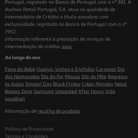
Portugal, registado no Banco de Portugal com o nº 881. A
Auchan Retail Portugal, S.A. atua na qualidade de
Intermediário de Crédito a título acessório com
-30%
exclusividade, registado no Banco de Portugal com o nº
7952.
Informação referente à prestação de serviços de
intermediação de crédito,
aqui
.
Creme Lavante Uriage Beb 1º Sólido 100g
Ao longo do ano
37.5 €/Kg
Price reduced from
to
5,36 €
Feira do Bebé
Queijos, Vinhos e Enchidos
Carnaval
Dia
3,75 €
dos Namorados
Dia do Pai
Páscoa
Dia da Mãe
Regresso
Promoção
às Aulas
Singles' Day
Black Friday
Cyber Monday
Natal
Boxing Days
Samsung Unpacked
After Hours
Vida
saudável
Informação de
recolha de produto
.
Política de Privacidade
Termos e Condições