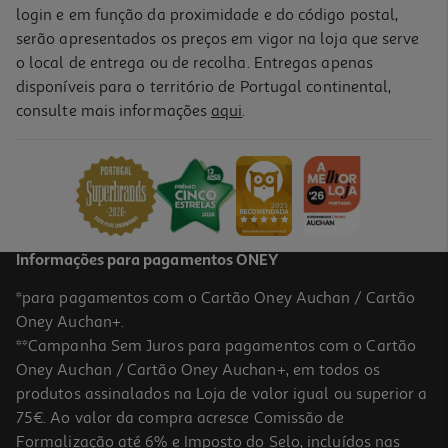
login e em função da proximidade e do código postal,
serão apresentados os preços em vigor na loja que serve
o local de entrega ou de recolha. Entregas apenas
disponíveis para o território de Portugal continental,
consulte mais informações
aqui
.
Informações para pagamentos ONEY
*para pagamentos com o Cartão Oney Auchan / Cartão
Oney Auchan+.
**Campanha Sem Juros para pagamentos com o Cartão
Oney Auchan / Cartão Oney Auchan+, em todos os
produtos assinalados na Loja de valor igual ou superior a
75€. Ao valor da compra acresce Comissão de
Formalização até 6% e Imposto do Selo, incluídos nas