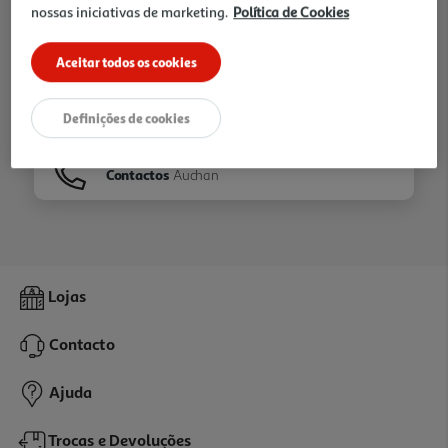
nossas iniciativas de marketing.
Política de Cookies
Ir para
Homepage
Aceitar todos os cookies
Veja os nossos
Folhetos
Definições de cookies
Contactos
Auchan
Lojas
Contacto
Ajuda
Trocas e Devoluções