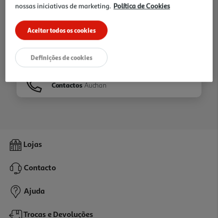
nossas iniciativas de marketing.
Política de Cookies
Ir para
Homepage
Aceitar todos os cookies
Veja os nossos
Folhetos
Definições de cookies
Contactos
Auchan
Lojas
Contacto
Ajuda
Trocas e Devoluções