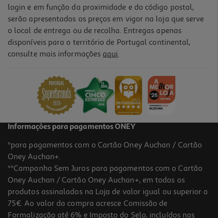
login e em função da proximidade e do código postal,
serão apresentados os preços em vigor na loja que serve
o local de entrega ou de recolha. Entregas apenas
disponíveis para o território de Portugal continental,
consulte mais informações
aqui
.
Informações para pagamentos ONEY
*para pagamentos com o Cartão Oney Auchan / Cartão
Oney Auchan+.
**Campanha Sem Juros para pagamentos com o Cartão
Oney Auchan / Cartão Oney Auchan+, em todos os
produtos assinalados na Loja de valor igual ou superior a
75€. Ao valor da compra acresce Comissão de
Formalização até 6% e Imposto do Selo, incluídos nas