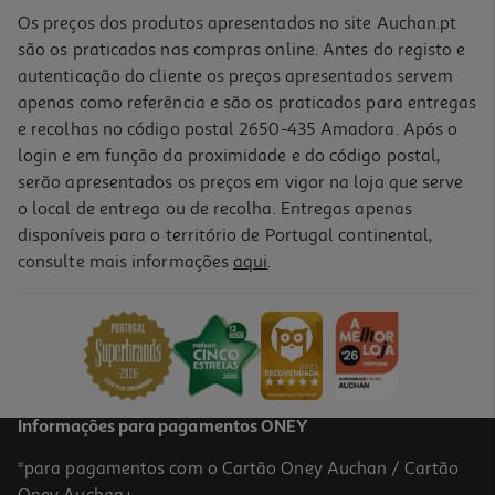
Os preços dos produtos apresentados no site Auchan.pt
são os praticados nas compras online. Antes do registo e
autenticação do cliente os preços apresentados servem
apenas como referência e são os praticados para entregas
e recolhas no código postal 2650-435 Amadora. Após o
login e em função da proximidade e do código postal,
serão apresentados os preços em vigor na loja que serve
o local de entrega ou de recolha. Entregas apenas
disponíveis para o território de Portugal continental,
4.0
(1)
consulte mais informações
aqui
.
Pastilhas Pulmoll Limao 45g
109.78 €/Kg
4,94 €
Informações para pagamentos ONEY
*para pagamentos com o Cartão Oney Auchan / Cartão
Oney Auchan+.