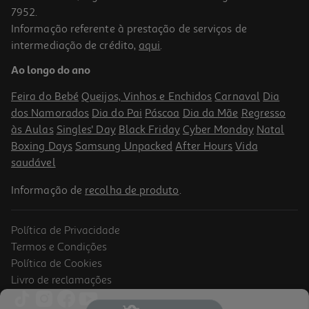
7952.
Informação referente à prestação de serviços de
intermediação de crédito,
aqui
.
Suplemento Mebocaína Protect Lima-Mentol 20un
Ao longo do ano
9.56 €/un
Feira do Bebé
Queijos, Vinhos e Enchidos
Carnaval
Dia
9,56 €
dos Namorados
Dia do Pai
Páscoa
Dia da Mãe
Regresso
às Aulas
Singles' Day
Black Friday
Cyber Monday
Natal
Boxing Days
Samsung Unpacked
After Hours
Vida
saudável
Informação de
recolha de produto
.
Política de Privacidade
Termos e Condições
Política de Cookies
Livro de reclamações
5.0
(1)
Rebuçado Sem Acucar Ricola Mentol 50g