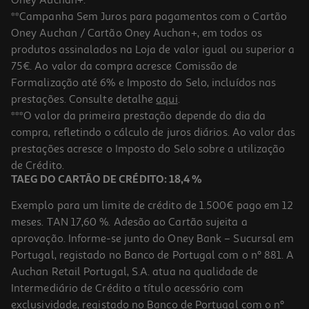
**Campanha Sem Juros para pagamentos com o Cartão
Oney Auchan / Cartão Oney Auchan+, em todos os
produtos assinalados na Loja de valor igual ou superior a
75€. Ao valor da compra acresce Comissão de
Formalização até 6% e Imposto do Selo, incluídos nas
prestações. Consulte detalhe
aqui
.
Suplemento Mebocaína Protect F Vermelhos 16un
***O valor da primeira prestação depende do dia da
compra, refletindo o cálculo de juros diários. Ao valor das
0.54 €/un
prestações acresce o Imposto do Selo sobre a utilização
8,56 €
de Crédito.
TAEG DO CARTÃO DE CRÉDITO: 18,4 %
Exemplo para um limite de crédito de 1.500€ pago em 12
meses. TAN 17,60 %. Adesão ao Cartão sujeita a
aprovação. Informe-se junto do Oney Bank – Sucursal em
Portugal, registado no Banco de Portugal com o nº 881. A
Auchan Retail Portugal, S.A. atua na qualidade de
Intermediário de Crédito a título acessório com
exclusividade, registado no Banco de Portugal com o nº