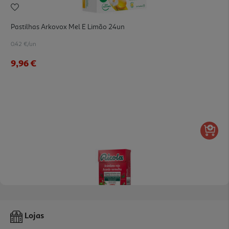
Pastilhas Arkovox Mel E Limão 24un
0.42 €/un
9,96 €
5.0
(3)
Rebuçado Ricola Sem Açúcar Arando Vermelho 50g
Lojas