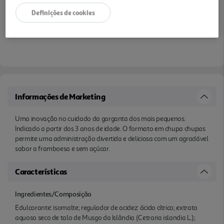
Definições de cookies
Informações de Marketing
Uma inovação no cuidado da garganta dos mais pequenos.
Indicado a partir dos 3 anos de idade. O formato em chupa chupas
permite uma administração divertida e deliciosa com um agradável
sabor a framboesa e sem açúcar.
Características
Ingredientes/Composição
Edulcorante: isomalte; regulador de acidez: ácido cítrico; extrato
aquoso seco de talo de Musgo da Islândia (Cetraria islandia L.);