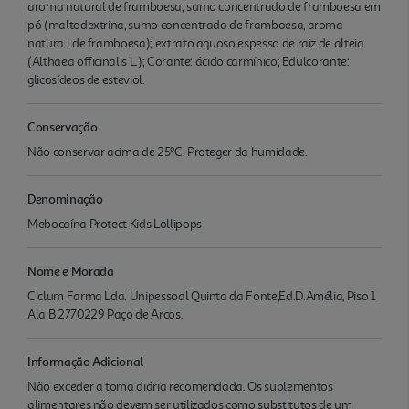
aroma natural de framboesa; sumo concentrado de framboesa em
pó (maltodextrina, sumo concentrado de framboesa, aroma
natura l de framboesa); extrato aquoso espesso de raiz de alteia
(Althaea officinalis L.); Corante: ácido carmínico; Edulcorante:
glicosídeos de esteviol.
Conservação
Não conservar acima de 25ºC. Proteger da humidade.
Denominação
Mebocaína Protect Kids Lollipops
Nome e Morada
Ciclum Farma Lda. Unipessoal Quinta da Fonte,Ed.D.Amélia, Piso 1
Ala B 2770229 Paço de Arcos.
Informação Adicional
Não exceder a toma diária recomendada. Os suplementos
alimentares não devem ser utilizados como substitutos de um