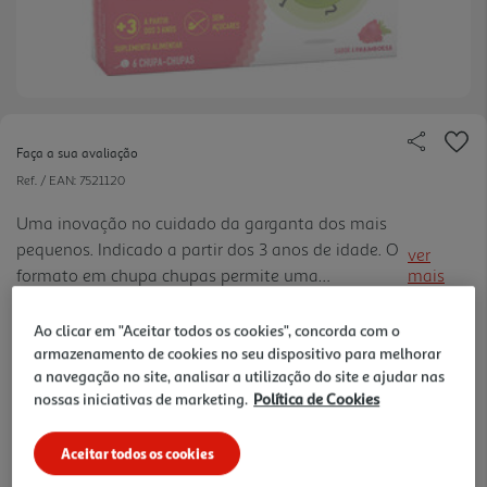
Faça a sua avaliação
Ref. / EAN:
7521120
Uma inovação no cuidado da garganta dos mais
pequenos. Indicado a partir dos 3 anos de idade. O
ver
formato em chupa chupas permite uma
mais
administração divertida e deliciosa com um
5.99 €/un
agradável sabor a framboesa e sem açúcar.
Ao clicar em "Aceitar todos os cookies", concorda com o
armazenamento de cookies no seu dispositivo para melhorar
a navegação no site, analisar a utilização do site e ajudar nas
5,99 €
nossas iniciativas de marketing.
Política de Cookies
Aceitar todos os cookies
Notas de preparação