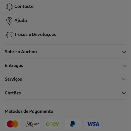
51.8 €/Kg
Contacto
2,59 €
Ajuda
Trocas e Devoluções
Sobre a Auchan
Entregas
Serviços
4.0
(1)
Cartões
Pastilhas Pulmoll Eucalipto Mentol 45g
4.94 €/un
Métodos de Pagamento
4,94 €