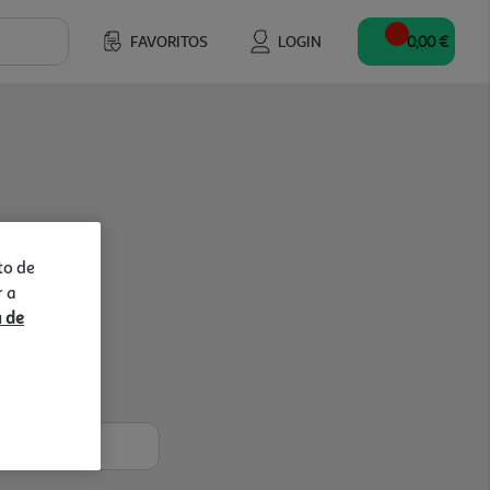
FAVORITOS
LOGIN
0,00 €
to de
r a
a de