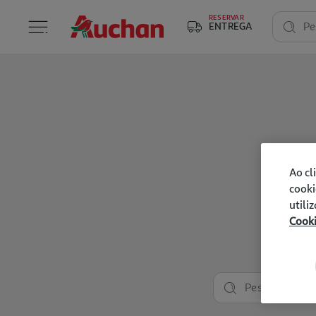
RESERVAR
ENTREGA
Pe
Ao cl
cooki
utili
Cook