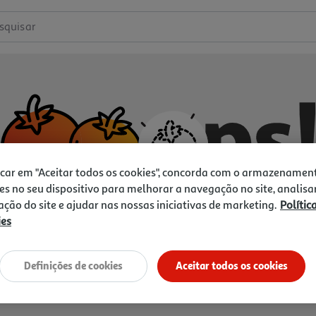
squisar
icar em "Aceitar todos os cookies", concorda com o armazenamen
es no seu dispositivo para melhorar a navegação no site, analisa
zação do site e ajudar nas nossas iniciativas de marketing.
Polític
ies
Não temos o que procura.
Vamos tentar de novo?
Definições de cookies
Aceitar todos os cookies