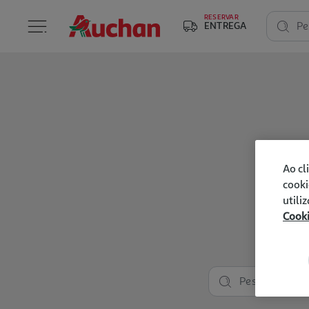
RESERVAR
ENTREGA
Pe
Ao cl
cooki
utili
Cook