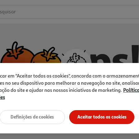
squisar
icar em "Aceitar todos os cookies", concorda com o armazenamen
es no seu dispositivo para melhorar a navegação no site, analisa
zação do site e ajudar nas nossas iniciativas de marketing.
Polític
ies
Não temos o que procura.
Vamos tentar de novo?
Definições de cookies
Aceitar todos os cookies