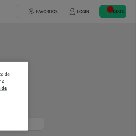
FAVORITOS
LOGIN
0,00 €
to de
r a
a de