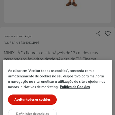
Faça a sua avaliação
Ref. / EAN:
8436605111964
MINIX sÃ£o figuras colecionÃ¡veis de 12 cm dos teus
personagens favoritos desde sÃ©ries de TV, Cinema,
Futebol e muito mais!
Ao clicar em "Aceitar todos os cookies", concorda com o
14.99 €/un
armazenamento de cookies no seu dispositivo para melhorar
a navegação no site, analisar a utilização do site e ajudar nas
nossas iniciativas de marketing.
Política de Cookies
14,99 €
Aceitar todos os cookies
Notas de preparação
Definições de cookies