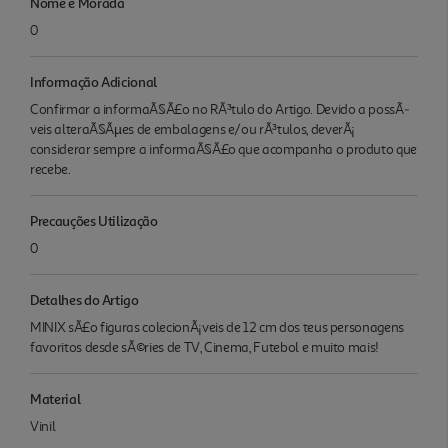
Nome e Morada
0
Informação Adicional
Confirmar a informaÃ§Ã£o no RÃ³tulo do Artigo. Devido a possÃ­
veis alteraÃ§Ãµes de embalagens e/ou rÃ³tulos, deverÃ¡
considerar sempre a informaÃ§Ã£o que acompanha o produto que
recebe.
Precauções Utilização
0
Detalhes do Artigo
MINIX sÃ£o figuras colecionÃ¡veis de 12 cm dos teus personagens
favoritos desde sÃ©ries de TV, Cinema, Futebol e muito mais!
Material
Vinil