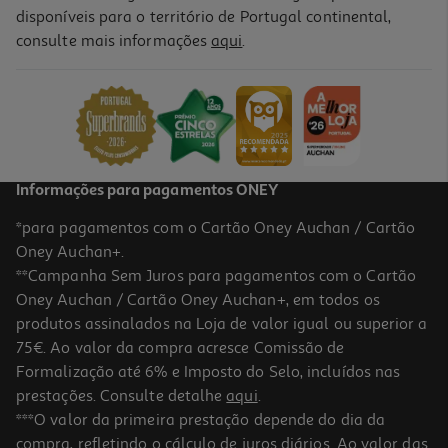
disponíveis para o território de Portugal continental,
consulte mais informações
aqui
.
Figura Minix Fig - One Piece Nami - 12 Cm
14.99 €/un
14,99 €
Informações para pagamentos ONEY
*para pagamentos com o Cartão Oney Auchan / Cartão
Oney Auchan+.
**Campanha Sem Juros para pagamentos com o Cartão
Oney Auchan / Cartão Oney Auchan+, em todos os
produtos assinalados na Loja de valor igual ou superior a
75€. Ao valor da compra acresce Comissão de
Formalização até 6% e Imposto do Selo, incluídos nas
prestações. Consulte detalhe
aqui
.
Figura Minix One Piece Zoro Roronoa -
***O valor da primeira prestação depende do dia da
compra, refletindo o cálculo de juros diários. Ao valor das
14.99 €/un