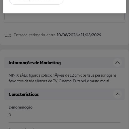
Entrega estimada entre
10/08/2026 e 11/08/2026
Informações de Marketing
MINIX sÃ£o figuras colecionÃ¡veis de 12 cm dos teus personagens
favoritos desde sÃ©ries de TV, Cinema, Futebol e muito mais!
Características
Denominação
0