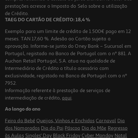
prestações acresce o Imposto do Selo sobre a utilização
14,99 €
de Crédito.
TAEG DO CARTÃO DE CRÉDITO: 18,4 %
Exemplo para um limite de crédito de 1.500€ pago em 12
meses. TAN 17,60 %. Adesão ao Cartão sujeita a
aprovação. Informe-se junto do Oney Bank – Sucursal em
Portugal, registado no Banco de Portugal com o nº 881. A
Auchan Retail Portugal, S.A. atua na qualidade de
Intermediário de Crédito a título acessório com
exclusividade, registado no Banco de Portugal com o nº
7952.
Informação referente à prestação de serviços de
intermediação de crédito,
aqui
.
Figura Minix Queen Elizabeth Ii 12cm
Ao longo do ano
14.99 €/un
Feira do Bebé
Queijos, Vinhos e Enchidos
Carnaval
Dia
14,99 €
dos Namorados
Dia do Pai
Páscoa
Dia da Mãe
Regresso
às Aulas
Singles' Day
Black Friday
Cyber Monday
Natal