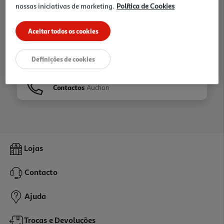
nossas iniciativas de marketing.
Política de Cookies
Ir para
Homepage
Aceitar todos os cookies
Veja os nossos
Folhetos
Definições de cookies
Contactos
Auchan
Lojas
Contacto
Ajuda
Trocas e Devoluções