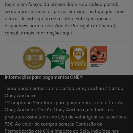
login e em função da proximidade e do código postal,
serão apresentados os preços em vigor na loja que serve
o local de entrega ou de recolha. Entregas apenas
disponíveis para o território de Portugal continental,
consulte mais informações
aqui
.
Informações para pagamentos ONEY
*para pagamentos com o Cartão Oney Auchan / Cartão
Oney Auchan+.
**Campanha Sem Juros para pagamentos com o Cartão
Oney Auchan / Cartão Oney Auchan+, em todos os
produtos assinalados na Loja de valor igual ou superior a
75€. Ao valor da compra acresce Comissão de
Formalização até 6% e Imposto do Selo, incluídos nas