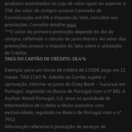
produtos assinalados na Loja de valor igual ou superior a
75€. Ao valor da compra acresce Comissão de
Formalização até 6% e Imposto do Selo, incluídos nas
prestações. Consulte detalhe
aqui
.
Figura Funko Pop Animation: Dragon Ball- Lunch
***O valor da primeira prestação depende do dia da
compra, refletindo o cálculo de juros diários. Ao valor das
15.99 €/un
prestações acresce o Imposto do Selo sobre a utilização
15,99 €
de Crédito.
TAEG DO CARTÃO DE CRÉDITO: 18,4 %
Exemplo para um limite de crédito de 1.500€ pago em 12
meses. TAN 17,60 %. Adesão ao Cartão sujeita a
aprovação. Informe-se junto do Oney Bank – Sucursal em
Portugal, registado no Banco de Portugal com o nº 881. A
Auchan Retail Portugal, S.A. atua na qualidade de
Intermediário de Crédito a título acessório com
exclusividade, registado no Banco de Portugal com o nº
7952.
Informação referente à prestação de serviços de