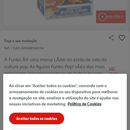
VER VÍDEO
Faça a sua avaliação
Ref. / EAN:
889698504034
A Funko Ã© uma marca LÃ­der do estilo de vida da
cultura pop; As figuras Funko Pop! sÃ£o das mais
ver
procuradas por colecionadores de todo o mundo;
mais
Com um design verdadeiramente apaixonante,
15.99 €/un
Ao clicar em "Aceitar todos os cookies", concorda com o
ficam bem em qualquer canto; Com alta qualidade
armazenamento de cookies no seu dispositivo para melhorar
de produÃ§Ã£o e pin tura, com detalhes perfeitos;
a navegação no site, analisar a utilização do site e ajudar nas
ColeÃ§Ã£o verdadeiramente intemporal para
nossas iniciativas de marketing.
Política de Cookies
15,99 €
pequenos e graÃºdos.
Aceitar todos os cookies
Notas de preparação