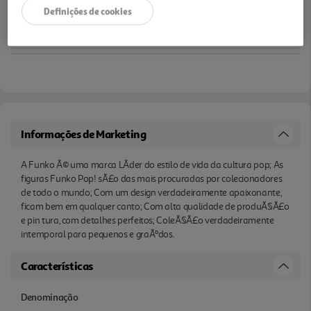
Definições de cookies
Informações de Marketing
A Funko Ã© uma marca LÃ­der do estilo de vida da cultura pop; As
figuras Funko Pop! sÃ£o das mais procuradas por colecionadores
de todo o mundo; Com um design verdadeiramente apaixonante,
ficam bem em qualquer canto; Com alta qualidade de produÃ§Ã£o
e pin tura, com detalhes perfeitos; ColeÃ§Ã£o verdadeiramente
intemporal para pequenos e graÃºdos.
Características
Denominação