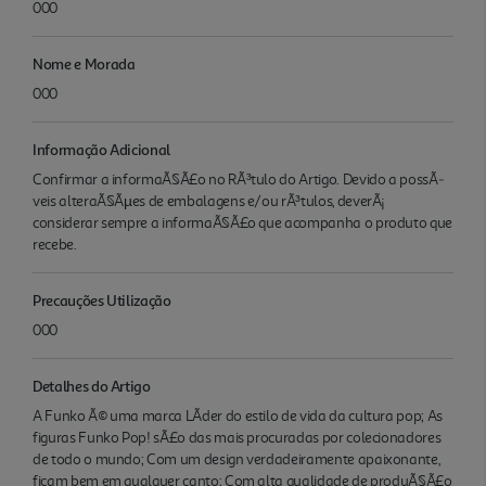
000
Nome e Morada
000
Informação Adicional
Confirmar a informaÃ§Ã£o no RÃ³tulo do Artigo. Devido a possÃ­
veis alteraÃ§Ãµes de embalagens e/ou rÃ³tulos, deverÃ¡
considerar sempre a informaÃ§Ã£o que acompanha o produto que
recebe.
Precauções Utilização
000
Detalhes do Artigo
A Funko Ã© uma marca LÃ­der do estilo de vida da cultura pop; As
figuras Funko Pop! sÃ£o das mais procuradas por colecionadores
de todo o mundo; Com um design verdadeiramente apaixonante,
ficam bem em qualquer canto; Com alta qualidade de produÃ§Ã£o