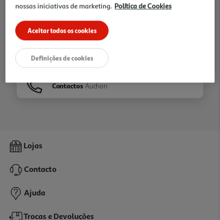
nossas iniciativas de marketing.
Política de Cookies
Ir para
Homepage
Aceitar todos os cookies
Veja os nossos
Folhetos
Definições de cookies
Contactos
Auchan
Lojas
Contacto
Ajuda
Trocas e Devoluções