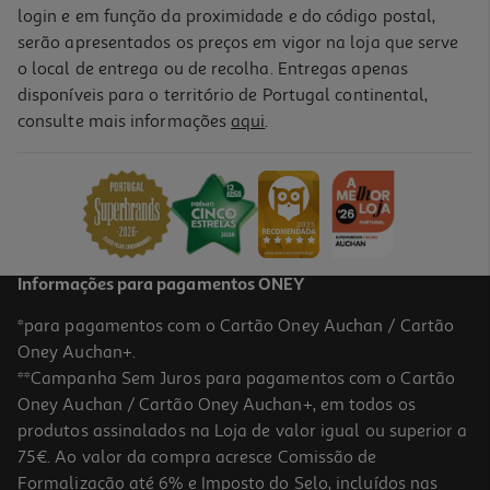
login e em função da proximidade e do código postal,
serão apresentados os preços em vigor na loja que serve
o local de entrega ou de recolha. Entregas apenas
disponíveis para o território de Portugal continental,
consulte mais informações
aqui
.
Informações para pagamentos ONEY
*para pagamentos com o Cartão Oney Auchan / Cartão
Oney Auchan+.
**Campanha Sem Juros para pagamentos com o Cartão
Oney Auchan / Cartão Oney Auchan+, em todos os
produtos assinalados na Loja de valor igual ou superior a
75€. Ao valor da compra acresce Comissão de
Formalização até 6% e Imposto do Selo, incluídos nas