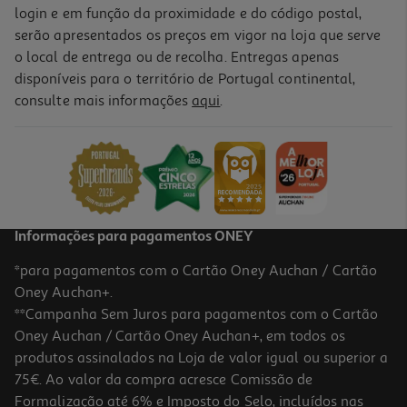
login e em função da proximidade e do código postal,
serão apresentados os preços em vigor na loja que serve
o local de entrega ou de recolha. Entregas apenas
disponíveis para o território de Portugal continental,
consulte mais informações
aqui
.
Informações para pagamentos ONEY
*para pagamentos com o Cartão Oney Auchan / Cartão
Oney Auchan+.
**Campanha Sem Juros para pagamentos com o Cartão
Oney Auchan / Cartão Oney Auchan+, em todos os
produtos assinalados na Loja de valor igual ou superior a
75€. Ao valor da compra acresce Comissão de
Formalização até 6% e Imposto do Selo, incluídos nas