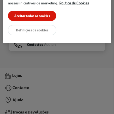
nossas iniciativas de marketing.
Política de Cookies
Ir para
Homepage
Aceitar todos os cookies
Veja os nossos
Folhetos
Definições de cookies
Contactos
Auchan
Lojas
Contacto
Ajuda
Trocas e Devoluções