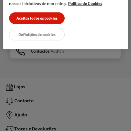
nossas iniciativas de marketing.
Política de Cookies
Ir para
Homepage
Aceitar todos os cookies
Veja os nossos
Folhetos
Definições de cookies
Contactos
Auchan
Lojas
Contacto
Ajuda
Trocas e Devoluções