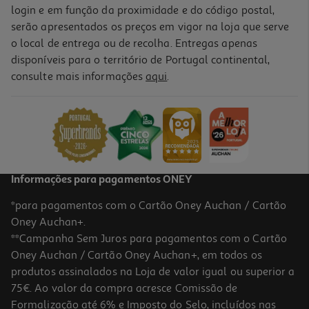
login e em função da proximidade e do código postal,
serão apresentados os preços em vigor na loja que serve
o local de entrega ou de recolha. Entregas apenas
disponíveis para o território de Portugal continental,
consulte mais informações
aqui
.
Informações para pagamentos ONEY
*para pagamentos com o Cartão Oney Auchan / Cartão
Oney Auchan+.
**Campanha Sem Juros para pagamentos com o Cartão
Oney Auchan / Cartão Oney Auchan+, em todos os
produtos assinalados na Loja de valor igual ou superior a
75€. Ao valor da compra acresce Comissão de
Formalização até 6% e Imposto do Selo, incluídos nas