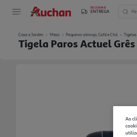
RESERVAR
ENTREGA
Pe
Casa e Jardim
Mesa
Pequeno-almoço, Café e Chá
Tigelas
Tigela Paros Actuel Grê
Ao cl
cooki
utili