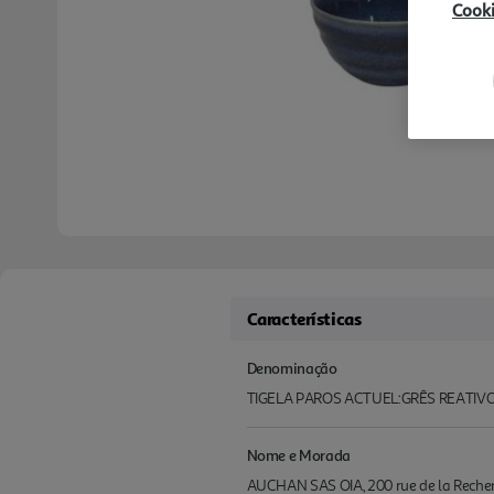
Cook
Características
Denominação
TIGELA PAROS ACTUEL:GRÊS REATIVO
Nome e Morada
AUCHAN SAS OIA, 200 rue de la Recherch