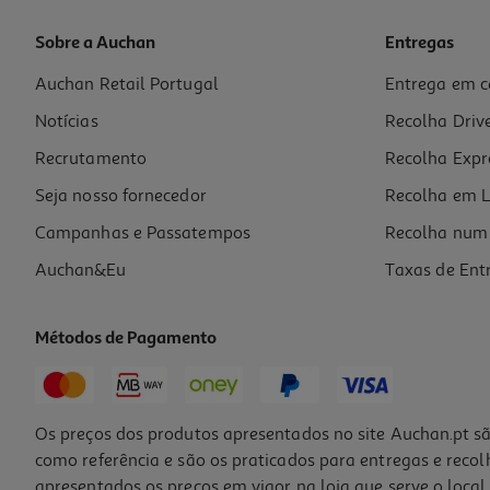
Sobre a Auchan
Entregas
Auchan Retail Portugal
Entrega em c
Tigela Actuel Grês Reciclado 50cl
Notícias
Recolha Driv
5.99 €/un
Recrutamento
Recolha Expr
5,99 €
Seja nosso fornecedor
Recolha em L
Campanhas e Passatempos
Recolha num 
Auchan&Eu
Taxas de Ent
Métodos de Pagamento
Os preços dos produtos apresentados no site Auchan.pt sã
como referência e são os praticados para entregas e reco
apresentados os preços em vigor na loja que serve o local 