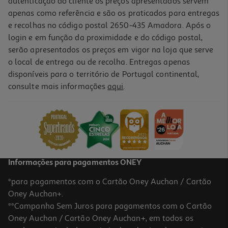
autenticação do cliente os preços apresentados servem
apenas como referência e são os praticados para entregas
e recolhas no código postal 2650-435 Amadora. Após o
login e em função da proximidade e do código postal,
-50%
serão apresentados os preços em vigor na loja que serve
o local de entrega ou de recolha. Entregas apenas
disponíveis para o território de Portugal continental,
1.0
(1)
consulte mais informações
aqui
.
Ladrilho Plástico Gardenstar Cinza 28x28x1.5cm
1 €/un
Price reduced from
to
1,99 €
1,00 €
Promoção
Informações para pagamentos ONEY
*para pagamentos com o Cartão Oney Auchan / Cartão
Oney Auchan+.
**Campanha Sem Juros para pagamentos com o Cartão
Oney Auchan / Cartão Oney Auchan+, em todos os