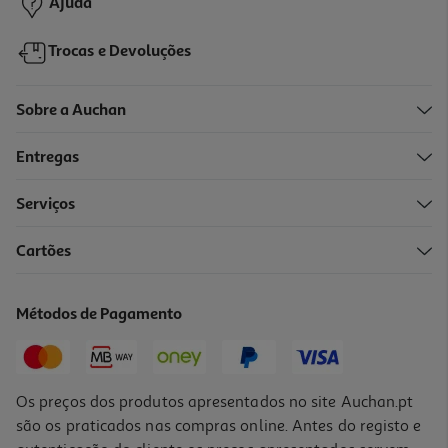
Ajuda
Trocas e Devoluções
Sobre a Auchan
Entregas
-30%
Serviços
Cartões
Fita Adesiva Gardenstar Para Relva Artificial
7 €/un
Métodos de Pagamento
Price reduced from
to
9,99 €
7,00 €
Promoção
Os preços dos produtos apresentados no site Auchan.pt
são os praticados nas compras online. Antes do registo e