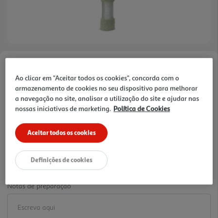
Faça a sua avaliação
Ao clicar em "Aceitar todos os cookies", concorda com o
Ref. / EAN:
3665257768768
armazenamento de cookies no seu dispositivo para melhorar
9.99 €/un
a navegação no site, analisar a utilização do site e ajudar nas
nossas iniciativas de marketing.
Política de Cookies
-41%
Aceitar todos os cookies
Price reduced from
to
16,99 €
9,99 €
Definições de cookies
Promoção:
de 3/7/2026 a 1/12/2026
Notas de preparação