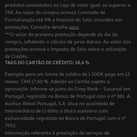
-43%
produtos assinalados na Loja de valor igual ou superior a
75€. Ao valor da compra acresce Comissão de
Formalização até 6% e Imposto do Selo, incluídos nas
prestações. Consulte detalhe
aqui
.
Toalha Praia Microfibra Actuel 80x130cm Cores Sortidas
***O valor da primeira prestação depende do dia da
compra, refletindo o cálculo de juros diários. Ao valor das
4 €/un
Price reduced from
to
prestações acresce o Imposto do Selo sobre a utilização
6,99 €
4,00 €
de Crédito.
Promoção
TAEG DO CARTÃO DE CRÉDITO: 18,4 %
Exemplo para um limite de crédito de 1.500€ pago em 12
meses. TAN 17,60 %. Adesão ao Cartão sujeita a
aprovação. Informe-se junto do Oney Bank – Sucursal em
Portugal, registado no Banco de Portugal com o nº 881. A
Auchan Retail Portugal, S.A. atua na qualidade de
Intermediário de Crédito a título acessório com
-20%
exclusividade, registado no Banco de Portugal com o nº
7952.
Informação referente à prestação de serviços de