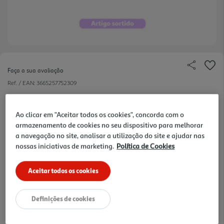
Faça a sua avaliação
Ref. / EAN:
3665257752309
10 €/un
Ao clicar em "Aceitar todos os cookies", concorda com o
-23%
armazenamento de cookies no seu dispositivo para melhorar
a navegação no site, analisar a utilização do site e ajudar nas
Price reduced from
to
12,99 €
nossas iniciativas de marketing.
Política de Cookies
10,00 €
Promoção:
de 5/8/2026 a 15/9/2026
Aceitar todos os cookies
Notas de preparação
Definições de cookies