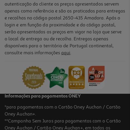
autenticação do cliente os preços apresentados servem
apenas como referência e são os praticados para entregas
e recolhas no código postal 2650-435 Amadora. Após o
login e em função da proximidade e do código postal,
-23%
serão apresentados os preços em vigor na loja que serve
o local de entrega ou de recolha. Entregas apenas
disponíveis para o território de Portugal continental,
consulte mais informações
aqui
.
Toalha Praia Estampada Actuel 350g 90x160cm Modelos Sortidos
10 €/un
Price reduced from
to
12,99 €
10,00 €
Promoção
Informações para pagamentos ONEY
*para pagamentos com o Cartão Oney Auchan / Cartão
Oney Auchan+.
**Campanha Sem Juros para pagamentos com o Cartão
Oney Auchan / Cartão Oney Auchan+, em todos os