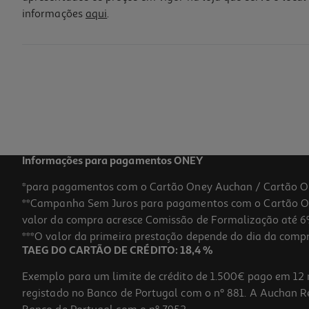
informações
aqui
.
Balsamo Labial Carmex Lime Twi 4.25
1237.5 €/Kg
4,95 €
Informações para pagamentos ONEY
*para pagamentos com o Cartão Oney Auchan / Cartão O
**Campanha Sem Juros para pagamentos com o Cartão Oney
-25%
valor da compra acresce Comissão de Formalização até 6%
***O valor da primeira prestação depende do dia da compra,
TAEG DO CARTÃO DE CRÉDITO: 18,4 %
Exemplo para um limite de crédito de 1.500€ pago em 12 
registado no Banco de Portugal com o nº 881. A Auchan Ret