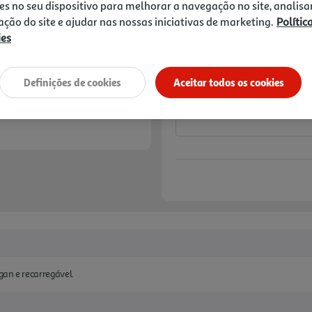
Price reduced from
to
8,99 €
es no seu dispositivo para melhorar a navegação no site, analisa
6,74 €
zação do site e ajudar nas nossas iniciativas de marketing.
Polític
ies
Promoção:
de 1/4/2026 a 30/9/2026
Notas de preparação
Definições de cookies
Aceitar todos os cookies
an e recarregável.