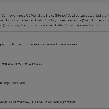
 (Sunflower) Seed Oil, Mangifera Indica (Mango) Seed Butter, Cocos Nucifera (C
eed Cera, Hydrogenated Castor Oil, Butyrospermum Parkii (Shea) B utter, Rhu
m (Fragrance), Theobroma Cacao Seed Butter, Citral, Limonene, Linalool
pa da caixa, de forma a impedir a entrada de ar ou impurezas
 em pele visivelmente irritada
 Recarga Maracujá
tão, nº 10, Armazém 4, 2635654 Rio de Mouro, Portugal