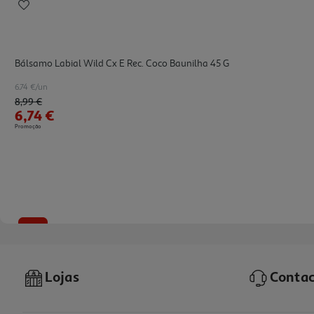
Bálsamo Labial Wild Cx E Rec. Coco Baunilha 45 G
6.74 €/un
Price reduced from
to
8,99 €
6,74 €
Promoção
-25%
Lojas
Contac