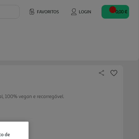
FAVORITOS
LOGIN
0,00 €
l, 100% vegan e recarregável.
to de