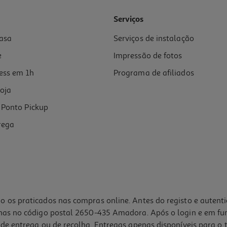
Serviços
asa
Serviços de instalação
e
Impressão de fotos
ess em 1h
Programa de afiliados
oja
Ponto Pickup
rega
o os praticados nas compras online. Antes do registo e autent
lhas no código postal 2650-435 Amadora. Após o login e em fu
de entrega ou de recolha. Entregas apenas disponíveis para o t