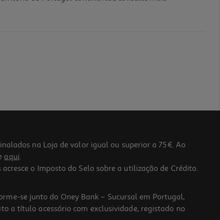
lados na Loja de valor igual ou superior a 75€. Ao
he
aqui
.
 acresce o Imposto do Selo sobre a utilização de Crédito.
forme-se junto do Oney Bank – Sucursal em Portugal,
to a título acessório com exclusividade, registado no