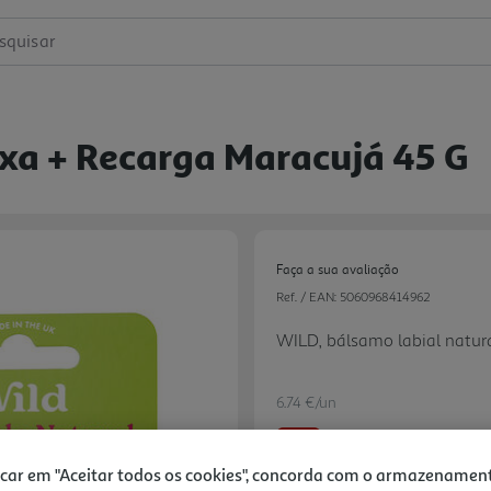
squisar
xa + Recarga Maracujá 45 G
Faça a sua avaliação
Ref. / EAN:
5060968414962
WILD, bálsamo labial natura
6.74 €/un
-25%
icar em "Aceitar todos os cookies", concorda com o armazenamen