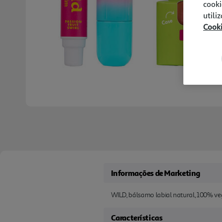
cooki
utili
Cook
Informações de Marketing
WILD, bálsamo labial natural, 100% veg
Características