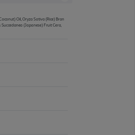
oconut) Oil, Oryza Sativa (Rice) Bran
s Succedanea (Japanese) Fruit Cera,