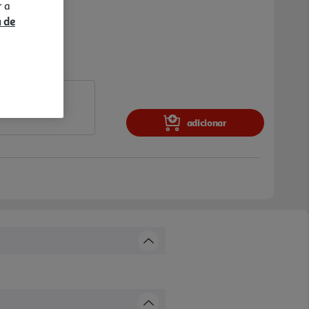
r a
a de
adicionar