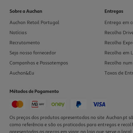
Sobre a Auchan
Entregas
Auchan Retail Portugal
Entrega em c
Bálsamo Labial Wild Recarga Coco E Baunilha 45 G
Notícias
Recolha Driv
3.74 €/un
Price reduced from
to
4,99 €
Recrutamento
Recolha Expr
3,74 €
Promoção
Seja nosso fornecedor
Recolha em L
Campanhas e Passatempos
Recolha num 
Auchan&Eu
Taxas de Ent
Métodos de Pagamento
Os preços dos produtos apresentados no site Auchan.pt sã
como referência e são os praticados para entregas e reco
apresentados os preços em vigor na loja que serve o local 