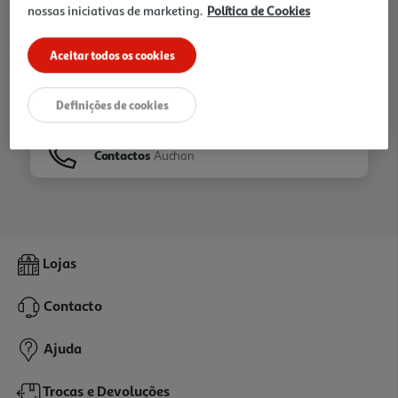
nossas iniciativas de marketing.
Política de Cookies
Ir para
Homepage
Aceitar todos os cookies
Veja os nossos
Folhetos
Definições de cookies
Contactos
Auchan
Lojas
Contacto
Ajuda
Trocas e Devoluções