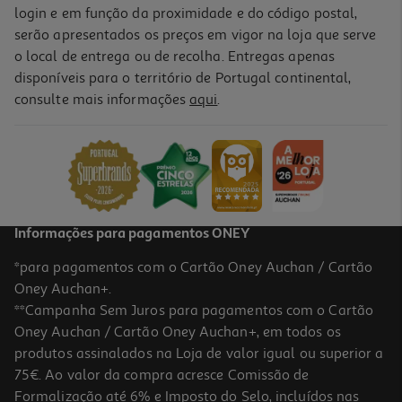
login e em função da proximidade e do código postal,
serão apresentados os preços em vigor na loja que serve
o local de entrega ou de recolha. Entregas apenas
disponíveis para o território de Portugal continental,
consulte mais informações
aqui
.
Informações para pagamentos ONEY
*para pagamentos com o Cartão Oney Auchan / Cartão
Oney Auchan+.
**Campanha Sem Juros para pagamentos com o Cartão
Oney Auchan / Cartão Oney Auchan+, em todos os
produtos assinalados na Loja de valor igual ou superior a
75€. Ao valor da compra acresce Comissão de
Formalização até 6% e Imposto do Selo, incluídos nas