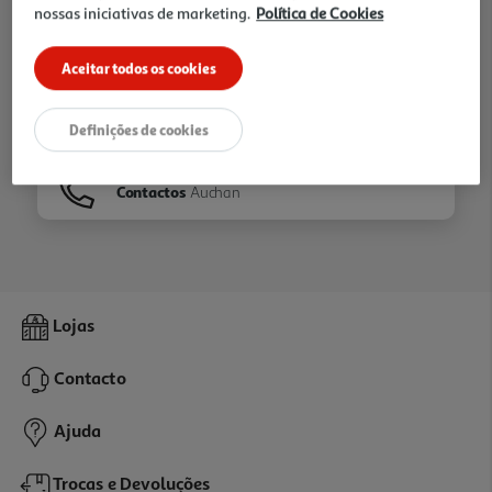
nossas iniciativas de marketing.
Política de Cookies
Ir para
Homepage
Aceitar todos os cookies
Veja os nossos
Folhetos
Definições de cookies
Contactos
Auchan
Lojas
Contacto
Ajuda
Trocas e Devoluções