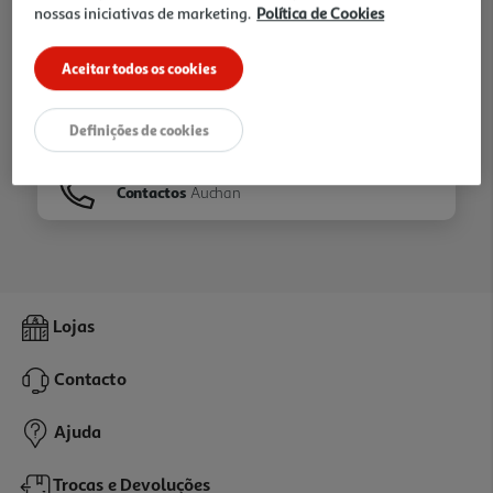
nossas iniciativas de marketing.
Política de Cookies
Ir para
Homepage
Aceitar todos os cookies
Veja os nossos
Folhetos
Definições de cookies
Contactos
Auchan
Lojas
Contacto
Ajuda
Trocas e Devoluções