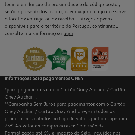
login e em função da proximidade e do código postal,
serão apresentados os preços em vigor na loja que serve
o local de entrega ou de recolha. Entregas apenas
disponíveis para o território de Portugal continental,
consulte mais informações
aqui
.
Informações para pagamentos ONEY
*para pagamentos com o Cartão Oney Auchan / Cartão
Oney Auchan+.
**Campanha Sem Juros para pagamentos com o Cartão
Oney Auchan / Cartão Oney Auchan+, em todos os
produtos assinalados na Loja de valor igual ou superior a
75€. Ao valor da compra acresce Comissão de
Formalização até 6% e Imposto do Selo, incluídos nas