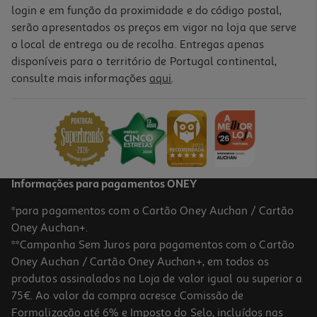
login e em função da proximidade e do código postal,
serão apresentados os preços em vigor na loja que serve
o local de entrega ou de recolha. Entregas apenas
disponíveis para o território de Portugal continental,
consulte mais informações
aqui
.
Informações para pagamentos ONEY
*para pagamentos com o Cartão Oney Auchan / Cartão
Oney Auchan+.
**Campanha Sem Juros para pagamentos com o Cartão
Oney Auchan / Cartão Oney Auchan+, em todos os
produtos assinalados na Loja de valor igual ou superior a
75€. Ao valor da compra acresce Comissão de
Formalização até 6% e Imposto do Selo, incluídos nas