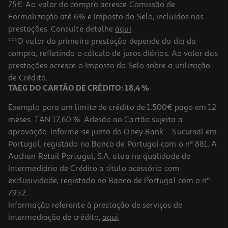
75€. Ao valor da compra acresce Comissão de
Formalização até 6% e Imposto do Selo, incluídos nas
prestações. Consulte detalhe
aqui
.
Trolley Rigido Airport Azul Fant 4r 50x32x21 600196958
***O valor da primeira prestação depende do dia da
compra, refletindo o cálculo de juros diários. Ao valor das
29.99 €/un
prestações acresce o Imposto do Selo sobre a utilização
29,99 €
de Crédito.
TAEG DO CARTÃO DE CRÉDITO: 18,4 %
Exemplo para um limite de crédito de 1.500€ pago em 12
meses. TAN 17,60 %. Adesão ao Cartão sujeita a
aprovação. Informe-se junto do Oney Bank – Sucursal em
Portugal, registado no Banco de Portugal com o nº 881. A
Auchan Retail Portugal, S.A. atua na qualidade de
Intermediário de Crédito a título acessório com
exclusividade, registado no Banco de Portugal com o nº
7952.
Informação referente à prestação de serviços de
intermediação de crédito,
aqui
.
Mala De Cabine Rígida Airport Cinzento Escuro 8 Rodas