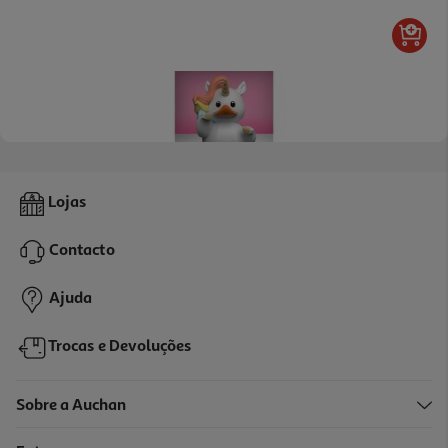
Pato Tubbz Unicórnio
Lojas
24.99 €/un
Contacto
24,99 €
Ajuda
Trocas e Devoluções
Sobre a Auchan