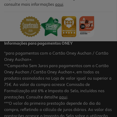
consulte mais informações
aqui
.
Pato Tubbz Mini Wicked Tin Man
8.99 €/un
8,99 €
Informações para pagamentos ONEY
*para pagamentos com o Cartão Oney Auchan / Cartão
Oney Auchan+.
**Campanha Sem Juros para pagamentos com o Cartão
Oney Auchan / Cartão Oney Auchan+, em todos os
produtos assinalados na Loja de valor igual ou superior a
75€. Ao valor da compra acresce Comissão de
Formalização até 6% e Imposto do Selo, incluídos nas
prestações. Consulte detalhe
aqui
.
Pato Tubbz Mini Wicked Dorothy Gale
***O valor da primeira prestação depende do dia da
compra, refletindo o cálculo de juros diários. Ao valor das
8.99 €/un
prestações acresce o Imposto do Selo sobre a utilização