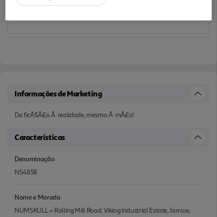
Informações de Marketing
Da ficÃ§Ã£o Ã realidade, mesmo Ã mÃ£o!
Características
Denominação
NS4858
Nome e Morada
NUMSKULL + Rolling Mill Road, Viking Industrial Estate, Jarrow,