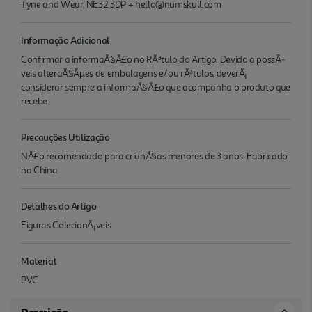
Tyne and Wear, NE32 3DP + hello@numskull.com
Informação Adicional
Confirmar a informaÃ§Ã£o no RÃ³tulo do Artigo. Devido a possÃ­
veis alteraÃ§Ãµes de embalagens e/ou rÃ³tulos, deverÃ¡
considerar sempre a informaÃ§Ã£o que acompanha o produto que
recebe.
Precauções Utilização
NÃ£o recomendado para crianÃ§as menores de 3 anos. Fabricado
na China.
Detalhes do Artigo
Figuras ColecionÃ¡veis
Material
PVC
Descrição