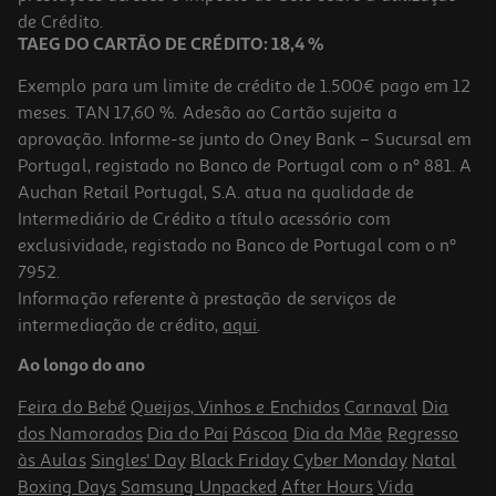
8,99 €
de Crédito.
TAEG DO CARTÃO DE CRÉDITO: 18,4 %
Exemplo para um limite de crédito de 1.500€ pago em 12
meses. TAN 17,60 %. Adesão ao Cartão sujeita a
aprovação. Informe-se junto do Oney Bank – Sucursal em
Portugal, registado no Banco de Portugal com o nº 881. A
Auchan Retail Portugal, S.A. atua na qualidade de
Intermediário de Crédito a título acessório com
exclusividade, registado no Banco de Portugal com o nº
7952.
Informação referente à prestação de serviços de
intermediação de crédito,
aqui
.
Pato Tubbz Bebop
Ao longo do ano
24.99 €/un
Feira do Bebé
Queijos, Vinhos e Enchidos
Carnaval
Dia
24,99 €
dos Namorados
Dia do Pai
Páscoa
Dia da Mãe
Regresso
às Aulas
Singles' Day
Black Friday
Cyber Monday
Natal
Boxing Days
Samsung Unpacked
After Hours
Vida