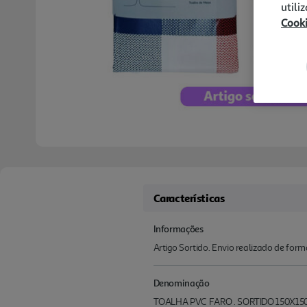
utili
Cook
Características
Informações
Artigo Sortido. Envio realizado de for
Denominação
TOALHA PVC FARO . SORTIDO 150X15