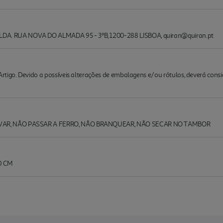
. RUA NOVA DO ALMADA 95 - 3ºB, 1200-288 LISBOA, quiran@quiran.pt
rtigo. Devido a possíveis alterações de embalagens e/ou rótulos, deverá cons
VAR, NÃO PASSAR A FERRO, NÃO BRANQUEAR, NÃO SECAR NO TAMBOR
0 CM