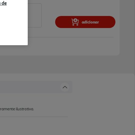
a de
adicionar
ramente ilustrativa.