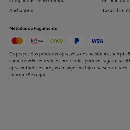
Campanhas e Passatempos
Recolha num 
Auchan&Eu
Taxas de Ent
Métodos de Pagamento
Os preços dos produtos apresentados no site Auchan.pt sã
como referência e são os praticados para entregas e reco
apresentados os preços em vigor na loja que serve o local 
informações
aqui
.
Toalha Pvc Havaí 150x200cm Modelos Sortidos
5.99 €/un
5,99 €