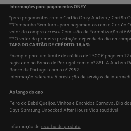
Informações para pagamentos ONEY
*para pagamentos com o Cartão Oney Auchan / Cartão O
**Campanha Sem Juros para pagamentos com o Cartão Oney
valor da compra acresce Comissão de Formalização até 6%
***O valor da primeira prestação depende do dia da compra,
TAEG DO CARTÃO DE CRÉDITO: 18,4 %
Exemplo para um limite de crédito de 1.500€ pago em 12 
registado no Banco de Portugal com o nº 881. A Auchan Ret
Banco de Portugal com o nº 7952.
Informação referente à prestação de serviços de intermedi
Toalha Pvc Faro 150x200 Cm Modelos Sortidos
Ao longo do ano
5.49 €/un
Feira do Bebé
Queijos, Vinhos e Enchidos
Carnaval
Dia do
5,49 €
Days
Samsung Unpacked
After Hours
Vida saudável
Informação de
recolha de produto
.