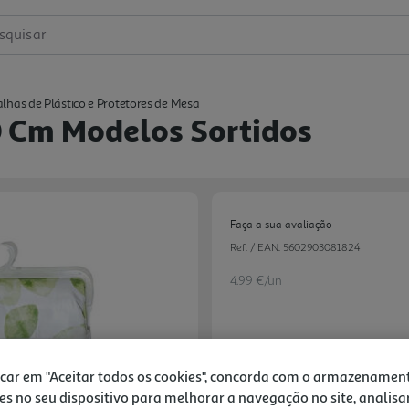
squisar
lhas de Plástico e Protetores de Mesa
0 Cm Modelos Sortidos
Faça a sua avaliação
Ref. / EAN:
5602903081824
4.99 €/un
4,99 €
icar em "Aceitar todos os cookies", concorda com o armazenamen
es no seu dispositivo para melhorar a navegação no site, analisa
Notas de preparação