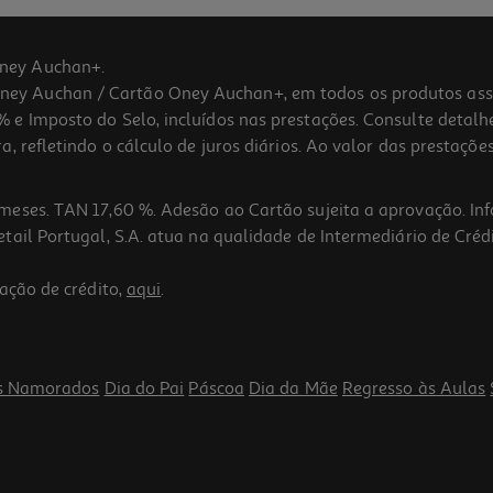
ney Auchan+.
 Auchan / Cartão Oney Auchan+, em todos os produtos assina
 e Imposto do Selo, incluídos nas prestações. Consulte detal
 refletindo o cálculo de juros diários. Ao valor das prestações
meses. TAN 17,60 %. Adesão ao Cartão sujeita a aprovação. In
ail Portugal, S.A. atua na qualidade de Intermediário de Crédi
ação de crédito,
aqui
.
s Namorados
Dia do Pai
Páscoa
Dia da Mãe
Regresso às Aulas