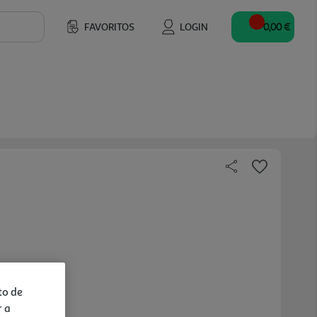
FAVORITOS
LOGIN
0,00 €
to de
r a