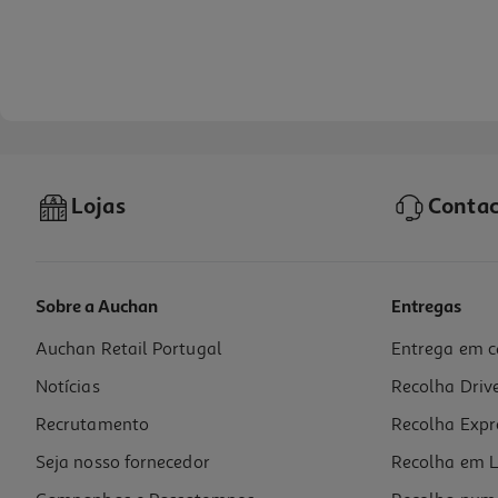
Lojas
Contac
Sobre a Auchan
Entregas
Auchan Retail Portugal
Entrega em c
Toalha De Mesa Capri Plástica 140x140cm Artigo Sortido
Notícias
Recolha Driv
4.49 €/un
Recrutamento
Recolha Expr
4,49 €
Seja nosso fornecedor
Recolha em L