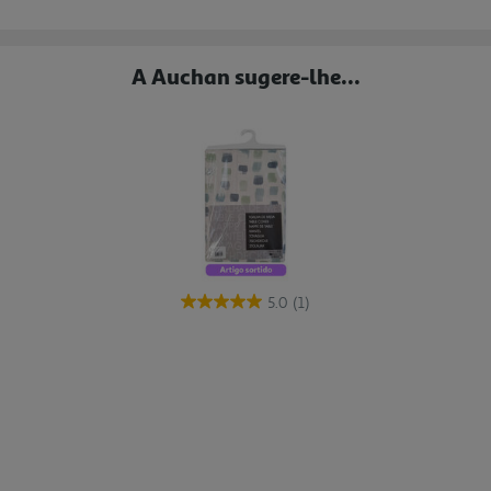
A Auchan sugere-lhe...
5.0
(1)