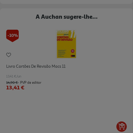
A Auchan sugere-lhe...
-10%
Livro Cartões De Revisão Macs 11
13.41 €/un
14,90 €
PVP de editor
13,41 €