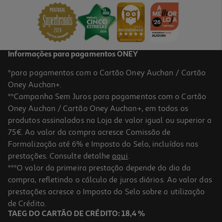
10.43 €/un
14,90 €
PVP de editor
10,43 €
Promoção
Informações para pagamentos ONEY
*para pagamentos com o Cartão Oney Auchan / Cartão
Oney Auchan+.
**Campanha Sem Juros para pagamentos com o Cartão
Oney Auchan / Cartão Oney Auchan+, em todos os
-30%
produtos assinalados na Loja de valor igual ou superior a
75€. Ao valor da compra acresce Comissão de
Formalização até 6% e Imposto do Selo, incluídos nas
prestações. Consulte detalhe
aqui
.
Livro Cartões De Revisão - História A 12.º Ano
***O valor da primeira prestação depende do dia da
compra, refletindo o cálculo de juros diários. Ao valor das
10.43 €/un
prestações acresce o Imposto do Selo sobre a utilização
14,90 €
PVP de editor
10,43 €
de Crédito.
Promoção
TAEG DO CARTÃO DE CRÉDITO: 18,4 %