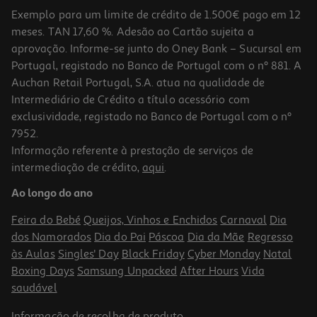
Exemplo para um limite de crédito de 1.500€ pago em 12
meses. TAN 17,60 %. Adesão ao Cartão sujeita a
aprovação. Informe-se junto do Oney Bank – Sucursal em
Portugal, registado no Banco de Portugal com o nº 881. A
Auchan Retail Portugal, S.A. atua na qualidade de
Intermediário de Crédito a título acessório com
-10%
exclusividade, registado no Banco de Portugal com o nº
7952.
Informação referente à prestação de serviços de
intermediação de crédito,
aqui
.
Livro Cartões De Revisão - Geografia A 11ºano
Ao longo do ano
13.41 €/un
14,90 €
PVP de editor
Feira do Bebé
Queijos, Vinhos e Enchidos
Carnaval
Dia
13,41 €
dos Namorados
Dia do Pai
Páscoa
Dia da Mãe
Regresso
às Aulas
Singles' Day
Black Friday
Cyber Monday
Natal
Boxing Days
Samsung Unpacked
After Hours
Vida
saudável
Informação de
recolha de produto
.