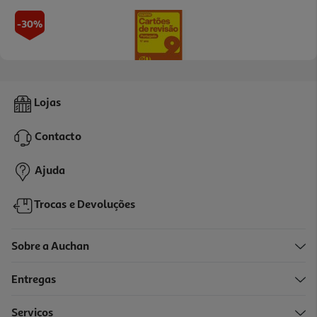
-30%
Livro Cartões De Revisão - Livro Português - 9.º Ano
Lojas
10.43 €/un
14,90 €
PVP de editor
Contacto
10,43 €
Promoção
Ajuda
Trocas e Devoluções
Sobre a Auchan
Entregas
-30%
Serviços