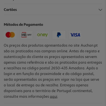
Cartões
Livro Cartões De Revisão - Livro Matemática - 9.º Ano
10.43 €/un
Métodos de Pagamento
14,90 €
PVP de editor
10,43 €
Promoção
Os preços dos produtos apresentados no site Auchan.pt
são os praticados nas compras online. Antes do registo e
autenticação do cliente os preços apresentados servem
apenas como referência e são os praticados para entregas
e recolhas no código postal 2650-435 Amadora. Após o
login e em função da proximidade e do código postal,
-30%
serão apresentados os preços em vigor na loja que serve
o local de entrega ou de recolha. Entregas apenas
disponíveis para o território de Portugal continental,
consulte mais informações
aqui
.
Livro Cartões De Revisão - Livro Português - 12.º Ano