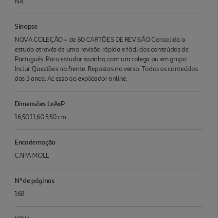
NR.
Sinopse
NOVA COLEÇÃO + de 80 CARTÕES DE REVISÃO Consolida o
estudo através de uma revisão rápida e fácil dos conteúdos de
Português. Para estudar sozinho, com um colega ou em grupo.
Inclui: Questões na frente. Repostas no verso. Todos os conteúdos
dos 3 anos. Ac esso ao explicador online.
Dimensões LxAxP
16,50 11,60 3,50 cm
Encadernação
CAPA MOLE
Nº de páginas
168