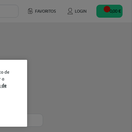
FAVORITOS
LOGIN
0,00 €
to de
r a
a de