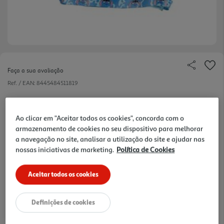
Faça a sua avaliação
Ref. / EAN:
8445484511819
Da ficção à realidade, mesmo à mão!
Ao clicar em "Aceitar todos os cookies", concorda com o
armazenamento de cookies no seu dispositivo para melhorar
a navegação no site, analisar a utilização do site e ajudar nas
9.99 €/un
nossas iniciativas de marketing.
Política de Cookies
Aceitar todos os cookies
9,99 €
Definições de cookies
Notas de preparação