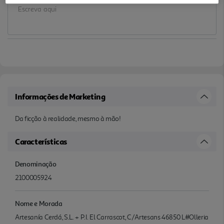
Informações de Marketing
Da ficção à realidade, mesmo à mão!
Características
Denominação
2100005924
Nome e Morada
Artesanía Cerdá, S.L. + P.I. El Carrascot, C/Artesans 46850 L#Olleria