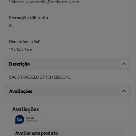
Valencia + jose.molla@cerdagroup.com
Precauções Utilização
0
Dimensões LxAxP
13 x 14 x 3 cm
Descrição
SACO TIRACOLO STITCH SILICONE
Avaliações