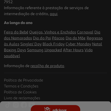
7952.
Informação referente à prestação de serviços de
intermediação de crédito,
aqui
.
Porta Moedas Silicone K-Pop Derpy
Ao longo do ano
5.99 €/un
Feira do Bebé
Queijos, Vinhos e Enchidos
Carnaval
Dia
5,99 €
dos Namorados
Dia do Pai
Páscoa
Dia da Mãe
Regresso
às Aulas
Singles' Day
Black Friday
Cyber Monday
Natal
Boxing Days
Samsung Unpacked
After Hours
Vida
saudável
Informação de
recolha de produto
.
Política de Privacidade
Termos e Condições
Política de Cookies
Livro de reclamações
Bolsa Tiracolo Mima Bunny
adicionar