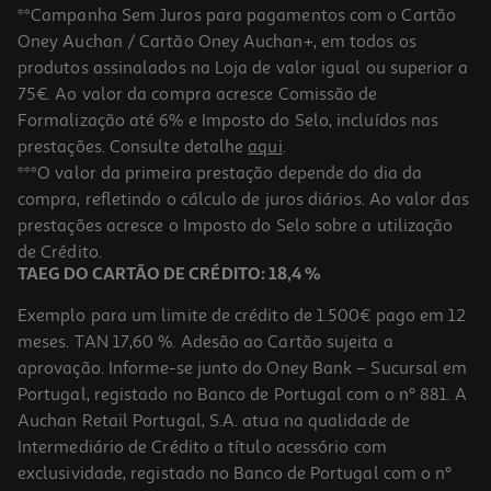
**Campanha Sem Juros para pagamentos com o Cartão
Oney Auchan / Cartão Oney Auchan+, em todos os
produtos assinalados na Loja de valor igual ou superior a
75€. Ao valor da compra acresce Comissão de
Formalização até 6% e Imposto do Selo, incluídos nas
prestações. Consulte detalhe
aqui
.
Estojo Tiny-K Flossy Pacote Leite
***O valor da primeira prestação depende do dia da
compra, refletindo o cálculo de juros diários. Ao valor das
6.99 €/un
prestações acresce o Imposto do Selo sobre a utilização
6,99 €
de Crédito.
TAEG DO CARTÃO DE CRÉDITO: 18,4 %
Exemplo para um limite de crédito de 1.500€ pago em 12
meses. TAN 17,60 %. Adesão ao Cartão sujeita a
aprovação. Informe-se junto do Oney Bank – Sucursal em
Portugal, registado no Banco de Portugal com o nº 881. A
Auchan Retail Portugal, S.A. atua na qualidade de
Intermediário de Crédito a título acessório com
exclusividade, registado no Banco de Portugal com o nº