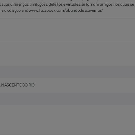
suas diferenças, limitações, defeitos e virtudes, se tornam amigos nos quai
tor e a coleção em: www.facebook.com/obandodascavernas"
A NASCENTE DO RIO