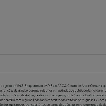
 agosto de 1968. Frequentou o I.A.D.E e o AR.CO. Centro de Arte e Comunicação
u funções de criativo durante seis anos em agências de publicidade, f oi duran
Tradição na Sala de Aulas», destinado à recuperação de Contos Tradicionais P
il, em parceria com algumas das mais conceituadas editoras portuguesas. «Co
ação dos mais novos, transportá-los ao longo das páginas para um mundo de de