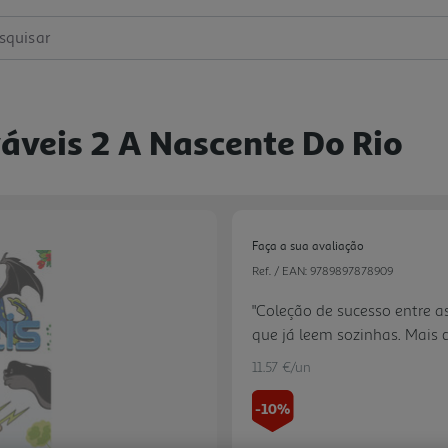
squisar
áveis 2 A Nascente Do Rio
Faça a sua avaliação
Ref. / EAN:
9789897878909
"Coleção de sucesso entre a
que já leem sozinhas. Mai
Autor muito requisitado por 
11.57 €/un
-10%