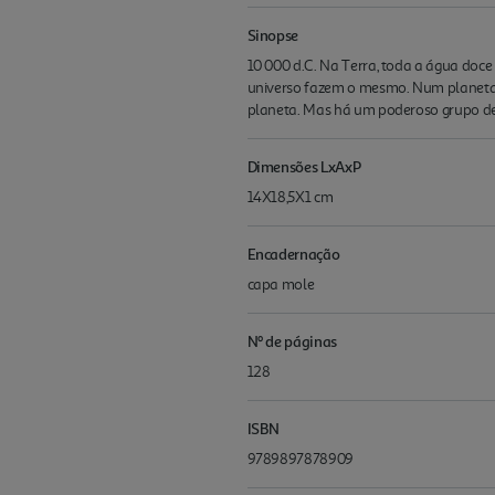
Sinopse
10 000 d.C. Na Terra, toda a água doce
universo fazem o mesmo. Num planeta di
planeta. Mas há um poderoso grupo de 
Dimensões LxAxP
14X18,5X1 cm
Encadernação
capa mole
Nº de páginas
128
ISBN
9789897878909