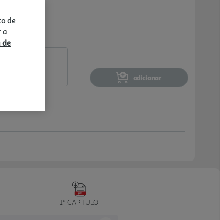
to de
r a
a de
adicionar
1º CAPITULO