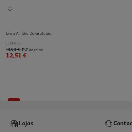
Livro A Filha Do Grufalão
12.51 €/un
13,90 €
PVP de editor
12,51 €
-10%
Lojas
Contac