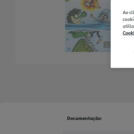
Ao cl
cooki
utili
Cook
Documentação: