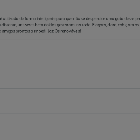
 é utilizada de forma inteligente para que não se desperdice uma gota desse p
stante, uns seres bem doidos gastaram-na toda. E agora, claro, cobiç am os b
amigos prontos a impedi-los: Os renováveis!