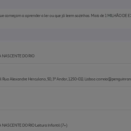
s que começam a aprender a ler ou que já leem sozinhas. Mais de 1 MILHÃO D
A NASCENTE DO RIO
l Rua Alexandre Herculano, 50, 3º Andar, 1250-011 Lisboa correio@penguin
ASCENTE DO RIO Leitura Infantil (7+)