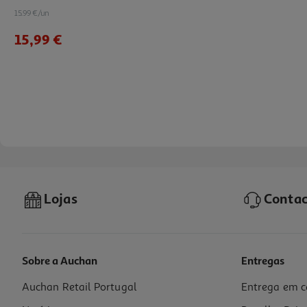
15.99 €/un
15,99 €
Lojas
Contac
Sobre a Auchan
Entregas
Auchan Retail Portugal
Entrega em c
Figura Funko Pop Star Wars: Sw Totj- Yaddle