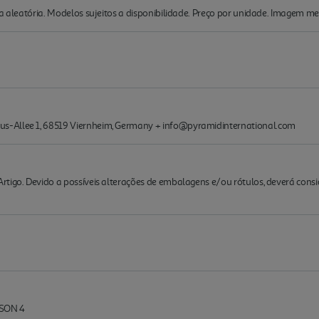
ma aleatória. Modelos sujeitos a disponibilidade. Preço por unidade. Imagem me
s-Allee 1, 68519 Viernheim, Germany + info@pyramidinternational.com
rtigo. Devido a possíveis alterações de embalagens e/ou rótulos, deverá cons
SON 4