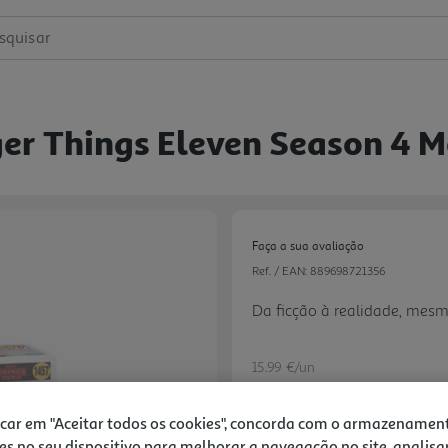
squisar
ger Things Eleven Season 4 M
Faça a sua avaliação
Ref. / EAN:
889698721356
Da ficção à realidade, mes
15.99 €/un
icar em "Aceitar todos os cookies", concorda com o armazenamen
es no seu dispositivo para melhorar a navegação no site, analisa