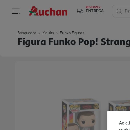
RESERVAR
ENTREGA
Pe
Brinquedos
Kidults
Funko Figuras
Figura Funko Pop! Stran
Ao cl
cooki