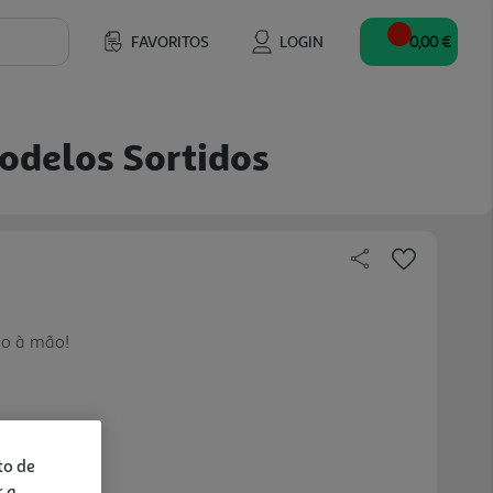
FAVORITOS
LOGIN
0,00 €
odelos Sortidos
mo à mão!
to de
r a