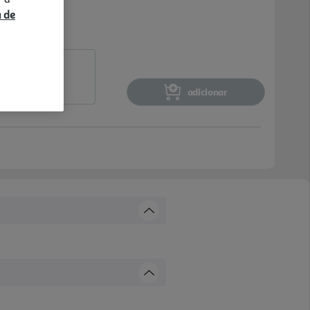
a de
adicionar