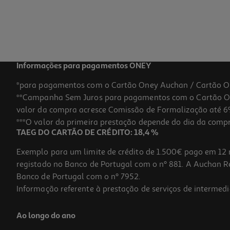
Price reduced from
to
18,99 €
16,99 €
Promoção
Informações para pagamentos ONEY
*para pagamentos com o Cartão Oney Auchan / Cartão O
**Campanha Sem Juros para pagamentos com o Cartão Oney
valor da compra acresce Comissão de Formalização até 6%
***O valor da primeira prestação depende do dia da compra,
TAEG DO CARTÃO DE CRÉDITO: 18,4 %
Exemplo para um limite de crédito de 1.500€ pago em 12 
registado no Banco de Portugal com o nº 881. A Auchan Ret
Banco de Portugal com o nº 7952.
Informação referente à prestação de serviços de intermedi
Figura My Jersey Ac Milan-Retro-93/94
Ao longo do ano
19.99 €/un