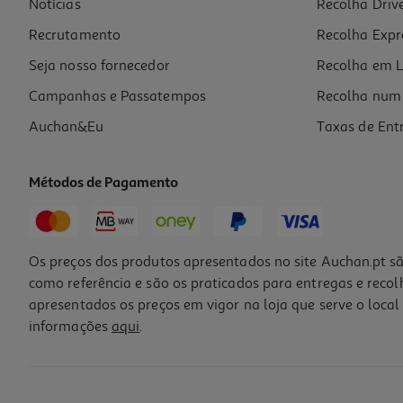
Notícias
Recolha Driv
17.99 €/un
Recrutamento
Recolha Expr
17,99 €
Seja nosso fornecedor
Recolha em L
Campanhas e Passatempos
Recolha num 
Auchan&Eu
Taxas de Ent
Métodos de Pagamento
-11%
Os preços dos produtos apresentados no site Auchan.pt sã
como referência e são os praticados para entregas e reco
apresentados os preços em vigor na loja que serve o local 
informações
aqui
.
Figura Freeny's One Piece (series 2) Modelos Sortidos
16.99 €/un