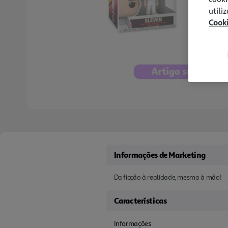
utili
Cook
Informações de Marketing
Da ficção à realidade, mesmo à mão!
Características
Informações