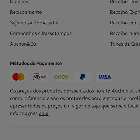
Notícias
Recolha Driv
9.99 €/un
Recrutamento
Recolha Expr
9,99 €
Seja nosso fornecedor
Recolha em L
Campanhas e Passatempos
Recolha num 
Auchan&Eu
Taxas de Ent
Métodos de Pagamento
Os preços dos produtos apresentados no site Auchan.pt sã
como referência e são os praticados para entregas e reco
apresentados os preços em vigor na loja que serve o local 
informações
aqui
.
Caneca Termossensível One Piece
11.99 €/un