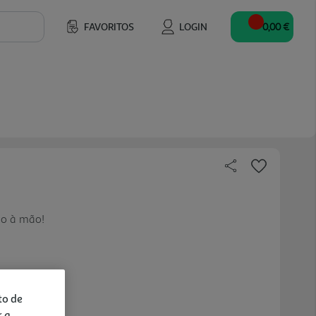
FAVORITOS
LOGIN
0,00 €
mo à mão!
to de
r a