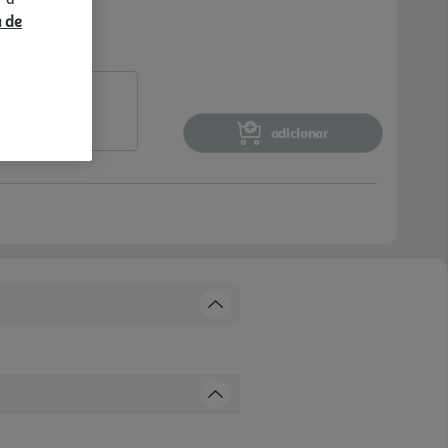
a de
adicionar