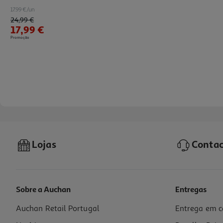
17.99 €/un
Price reduced from
to
24,99 €
17,99 €
Promoção
Lojas
Contac
Sobre a Auchan
Entregas
Auchan Retail Portugal
Entrega em c
Caneca Pokemon