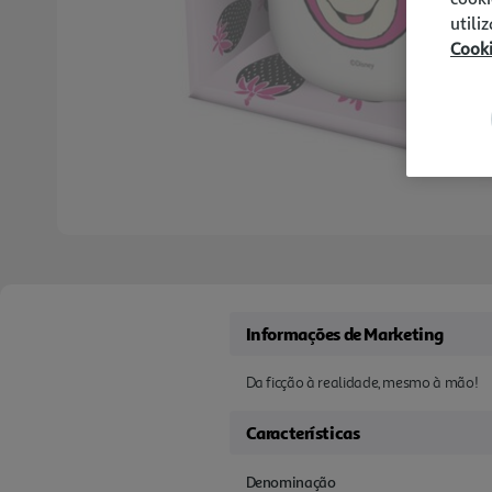
utili
Cook
Informações de Marketing
Da ficção à realidade, mesmo à mão!
Características
Denominação