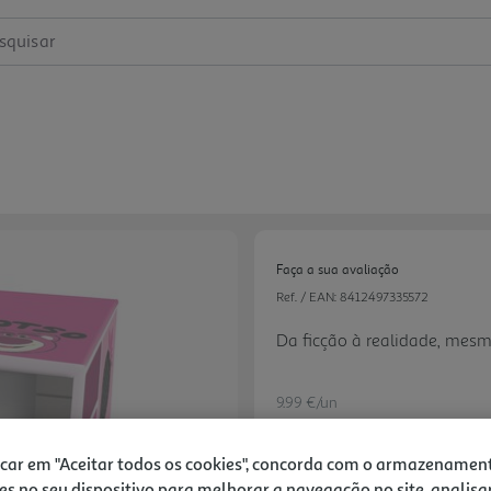
squisar
Faça a sua avaliação
Ref. / EAN:
8412497335572
Da ficção à realidade, mes
9.99 €/un
icar em "Aceitar todos os cookies", concorda com o armazenamen
es no seu dispositivo para melhorar a navegação no site, analisa