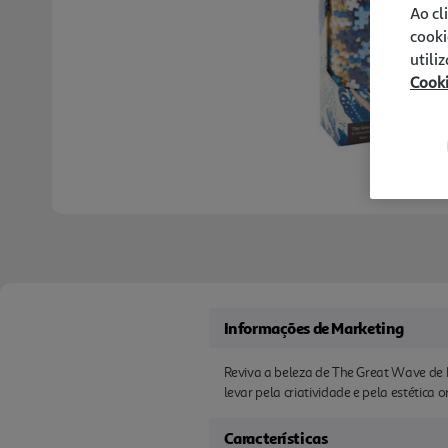
Ao cl
cooki
utili
Cook
Informações de Marketing
Reviva a beleza de The Great Wave de H
levar pela criatividade e pela estética or
Características