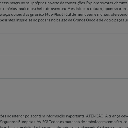
r essa magia no seu próprio universo de construções. Explore as cores vibrante
 e cenários marítimos cheios de aventura. A estética e a cultura japonesa t
Graças ao seu d esign único, Plus-Plus é fácil de manusear e montar, oferecendo 
xperientes. Inspire-se no poder e na beleza da Grande Onda e dê vida a peças ú
ões no interior, pois contêm informação importante. ATENÇÃO! A criança deve
egurança Europeias. AVISO! Todos os materiais de embalagem como fita-cola, 
o e devem ser deitados fora antes de entregar o brinquedo à criança, para su