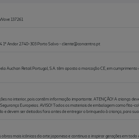
t Wave 137261
 1º Andar 2740-303 Porto Salvo - cliente@concentra.pt
la Auchan Retail Portugal, S.A. têm aposta a marcação CE, em cumprimento do d
ões no interior, pois contêm informação importante. ATENÇÃO! A criança deve
egurança Europeias. AVISO! Todos os materiais de embalagem como fita-cola, 
o e devem ser deitados fora antes de entregar o brinquedo à criança, para su
obras mais icónicas da arte japonesa e continua a inspirar gerações em todo