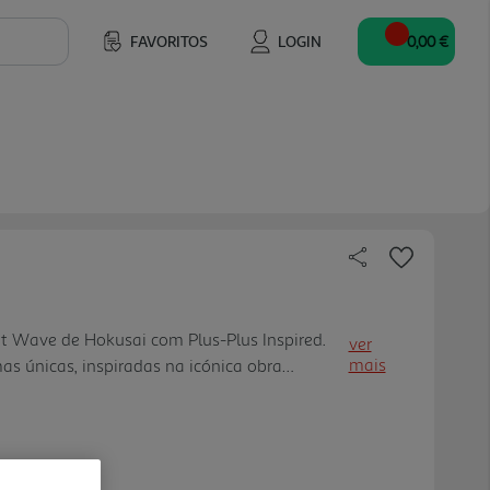
FAVORITOS
LOGIN
0,00 €
t Wave de Hokusai com Plus-Plus Inspired.
ver
mais
s únicas, inspiradas na icónica obra
la criatividade e pela estética oriental.