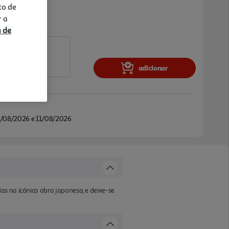
to de
r a
a de
adicionar
/08/2026 e 11/08/2026
as na icónica obra japonesa, e deixe-se