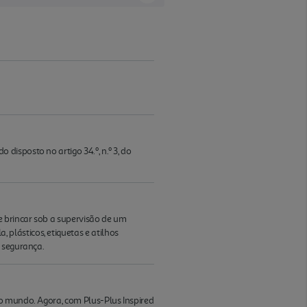
isposto no artigo 34.º, n.º 3, do
 brincar sob a supervisão de um
plásticos, etiquetas e atilhos
a segurança.
 o mundo. Agora, com Plus-Plus Inspired