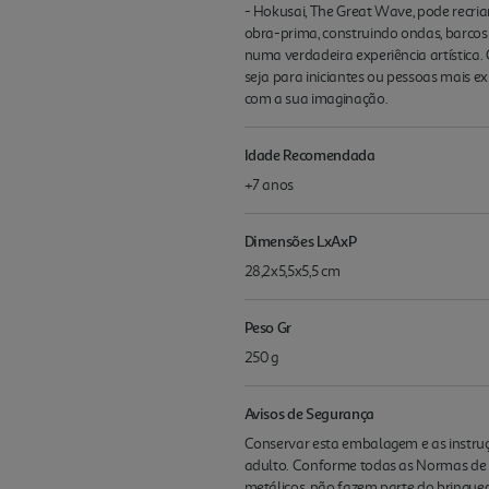
- Hokusai, The Great Wave, pode recria
obra-prima, construindo ondas, barcos
numa verdadeira experiência artística. 
seja para iniciantes ou pessoas mais e
com a sua imaginação.
Idade Recomendada
+7 anos
Dimensões LxAxP
28,2x5,5x5,5 cm
Peso Gr
250 g
Avisos de Segurança
Conservar esta embalagem e as instruç
adulto. Conforme todas as Normas de S
metálicos, não fazem parte do brinqued