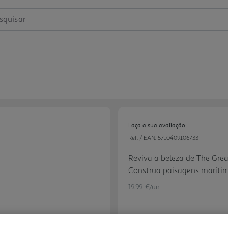
squisar
Faça a sua avaliação
Ref. / EAN:
5710409106733
Reviva a beleza de The Grea
Construa paisagens marítima
japonesa, e deixe-se levar pe
19.99 €/un