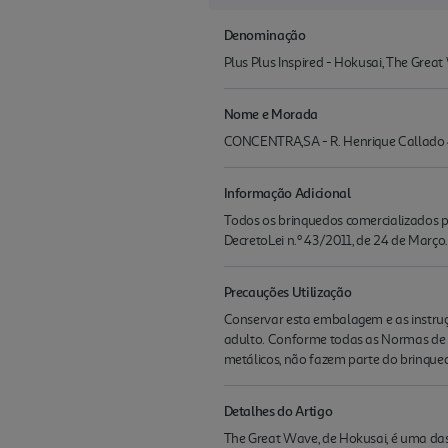
Denominação
Plus Plus Inspired - Hokusai, The Grea
Nome e Morada
CONCENTRA,SA - R. Henrique Callado 4
Informação Adicional
Todos os brinquedos comercializados pe
DecretoLei n.º 43/2011, de 24 de Março.
Precauções Utilização
Conservar esta embalagem e as instruç
adulto. Conforme todas as Normas de S
metálicos, não fazem parte do brinqued
Detalhes do Artigo
The Great Wave, de Hokusai, é uma das 