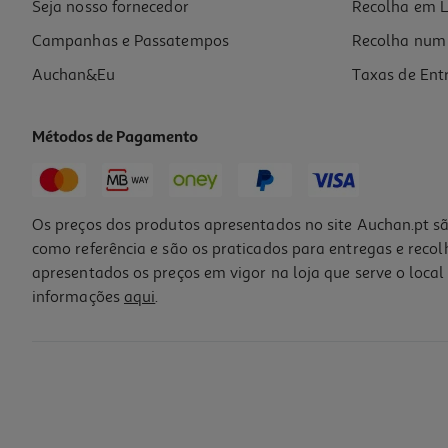
Seja nosso fornecedor
Recolha em L
Campanhas e Passatempos
Recolha num 
Auchan&Eu
Taxas de Ent
Métodos de Pagamento
Os preços dos produtos apresentados no site Auchan.pt sã
como referência e são os praticados para entregas e reco
apresentados os preços em vigor na loja que serve o local 
informações
aqui
.
Hogwarts: Cerimónia Chapéu Lego Harry Potter Tm 76460
14.99 €/un
14,99 €