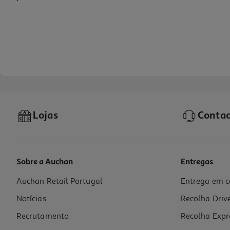
Lojas
Contac
Sobre a Auchan
Entregas
Auchan Retail Portugal
Entrega em c
Base Para Blocos De Construção 40x40x0.4cm Cores Sortidas
Notícias
Recolha Driv
5.99 €/un
Recrutamento
Recolha Expr
5,99 €