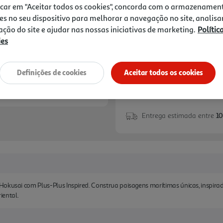
19,99 €
icar em "Aceitar todos os cookies", concorda com o armazenamen
es no seu dispositivo para melhorar a navegação no site, analisa
Notas de preparação
zação do site e ajudar nas nossas iniciativas de marketing.
Polític
ies
Definições de cookies
Aceitar todos os cookies
Entrega estimada entre
10
okusai com Plus-Plus Inspired. Construa paisagens marítimas únicas, inspirad
iental.